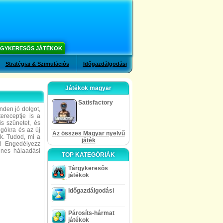
GYKERESŐS JÁTÉKOK
Stratégiai & Szimulációs
Időgazdálgodási
Játékok magyar
Satisfactory
nden jó dolgot,
ereceptje is a
s szünetet, és
ngókra és az új
Az összes Magyar nyelvű
ak. Tudod, mi a
játék
! Engedélyezz
nes hálaadási
TOP KATEGÓRIÁK
Tárgykeresős
játékok
Időgazdálgodási
Párosíts-hármat
játékok