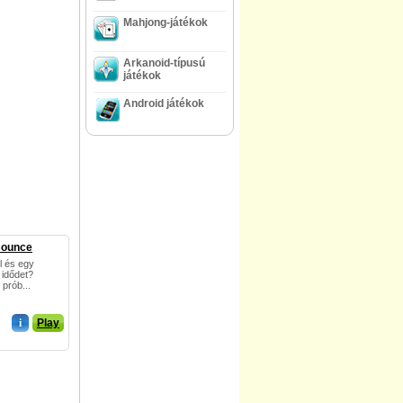
Mahjong-játékok
Arkanoid-típusú
játékok
Android játékok
Bounce
l és egy
 idődet?
prób...
i
Play