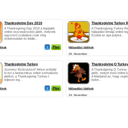
Thanksgiving Day 2010
Thanksgiving Turkey 
A Thanksgiving Day 2010 a legújabb
A Thanksgiving Turkey Re
online összepárosítós játék, melynek
hálaadási témájú online log
egyszerű szabályai csak még
Ezúttal az apa pulyká...
érdekesebbé és lebilin...
i
Play
tékok
Hálaadási játékok
26, November
Thanksgiving Turkey
Thanksgiving Q Turke
Szeretsz főzőcskézni? Akkor próbáld
A Thankdgiving Q Turkey e
ki ezt a fantasztikus online szimulációs
játék, melyet most online 
játékot, a Thanksgiving Turkey-t
A feladatod az, hogy segít
teljesen ing...
bolon...
i
Play
tékok
Hálaadási játékok
24, November