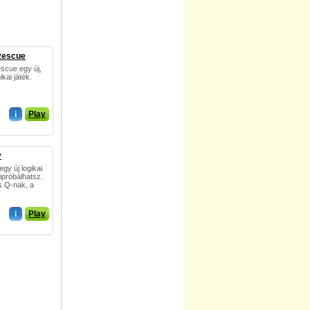
Rescue
scue egy új,
ikai játék.
i
Play
y
gy új logikai
kipróbálhatsz.
s Q-nak, a
i
Play