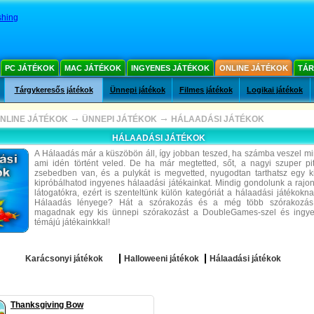
shing
PC JÁTÉKOK
MAC JÁTÉKOK
INGYENES JÁTÉKOK
ONLINE JÁTÉKOK
TÁR
Tárgykeresős játékok
Ünnepi játékok
Filmes játékok
Logikai játékok
→
→
NLINE JÁTÉKOK
ÜNNEPI JÁTÉKOK
HÁLAADÁSI JÁTÉKOK
HÁLAADÁSI JÁTÉKOK
A Hálaadás már a küszöbön áll, így jobban teszed, ha számba veszel mi
ami idén történt veled. De ha már megtetted, sőt, a nagyi szuper pit
zsebedben van, és a pulykát is megvetted, nyugodtan tarthatsz egy ki
kipróbálhatod ingyenes hálaadási játékainkat. Mindig gondolunk a rajo
látogatókra, ezért is szenteltünk külön kategóriát a hálaadási játékokn
Hálaadás lényege? Hát a szórakozás és a még több szórakozás
magadnak egy kis ünnepi szórakozást a DoubleGames-szel és ingye
témájú játékainkkal!
Karácsonyi játékok
Halloweeni játékok
Hálaadási játékok
Thanksgiving Bow