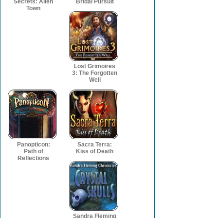
Secrets: Alien
Bridal Pursuit
Town
Lost Grimoires
3: The Forgotten
Well
Panopticon:
Sacra Terra:
Path of
Kiss of Death
Reflections
Sandra Fleming