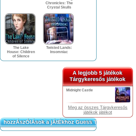
Chronicles: The
Crystal Skulls
The Lake
Twisted Lands:
House: Children
Insomniac
of Silence
A legjobb 5 játékok
A legjobb 5 játékok
Tárgykeresős játékok
Tárgykeresős játékok
Midnight Castle
Meg az összes Tárgykeresős
játékok játékot
hozzÁszÓlÁsok a jÁtÉkhoz Guess The Couple
hozzÁszÓlÁsok a jÁtÉkhoz Guess The Couple