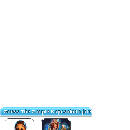
Guess The Couple Kapcsolódó játékok
Guess The Couple Kapcsolódó játékok