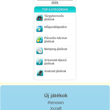
játék
TOP KATEGÓRIÁK
Tárgykeresős
játékok
Időgazdálgodási
Párosíts-hármat
játékok
Mahjong-játékok
Arkanoid-típusú
játékok
Android játékok
Új játékok
Renown
Xcraft