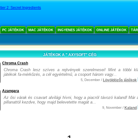
ier 2: Secret Ingredients
PC JÁTÉKOK
MAC JÁTÉKOK
INGYENES JÁTÉKOK
ONLINE JÁTÉKOK
TÁR
JÁTÉKOK A " AXYSOFT" CÉG
Chroma Crash
Chroma Crash lesz szíves a rejtvények szerelmesei! Mint a többi kl
játékok fa-mérkőzés, a cél egyértelmű, a csoport három vagy...
5, December /
Lövöldözős játékok
Azangara
Az ősi várak és csavart alvilági hívni, hogy a piacról távozó kaland! Már 
pillanattól kezdve, hogy majd belevetette magát a...
9, November /
Kaland