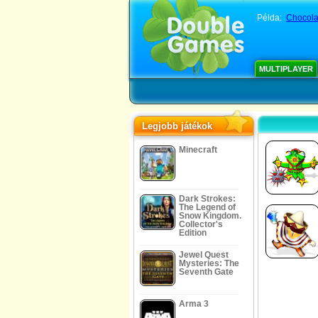
Példa:
Chocolat
MULTIPLAYER
Legjobb játékok
Minecraft
Dark Strokes:
The Legend of
Snow Kingdom.
Collector's
Edition
Jewel Quest
Mysteries: The
Seventh Gate
Arma 3