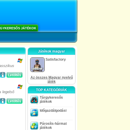
GYKERESŐS JÁTÉKOK
Játékok magyar
Satisfactory
asszikus
Letöltés
Az összes Magyar nyelvű
játék
TOP KATEGÓRIÁK
a legelső
Tárgykeresős
Letöltés
játékok
Időgazdálgodási
Párosíts-hármat
játékok