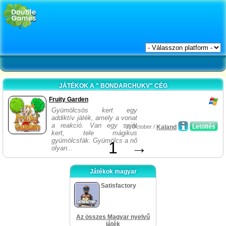
JÁTÉKOK A " BONDARCHUKV" CÉG
Fruity Garden
Gyümölcsös kert egy
addiktív játék, amely a vonat
a reakció. Van egy saját
Letöltés
2, October /
Kaland
kert, tele mágikus
gyümölcsfák. Gyümölcs a nő
1
→
olyan...
Játékok magyar
Satisfactory
Az összes Magyar nyelvű
játék