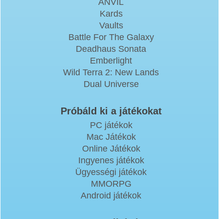
ANVIL
Kards
Vaults
Battle For The Galaxy
Deadhaus Sonata
Emberlight
Wild Terra 2: New Lands
Dual Universe
Próbáld ki a játékokat
PC játékok
Mac Játékok
Online Játékok
Ingyenes játékok
Ügyességi játékok
MMORPG
Android játékok