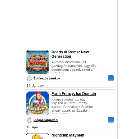
Roads of Rome: New
Generation
A Római Birodalom volt
gazdag és hatalmas. Úgy tűnt,
semmi sem veszélyezteti a
békét és...
i
Építkezős játékok
14, January
Farm Frenzy: Ice Domain
Kikapcsolódáshoz egy
teljesen új Farm Frenzy
kaland! Csatlakozz Scarlett
ahogy utazik az Északi-
sarkra, hog...
i
Időgazdálgodási
10, April
Nightclub Mayhem