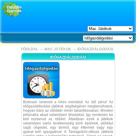
→
→
FŐOLDAL
MAC JÁTÉKOK
IDŐGAZDÁLGODÁSI
IDŐGAZDÁLGODÁSI
Biztosan ismered a híres mondást: Az idő pénz! Az
időgazdálkodási játékok segítségével megtanulhatod,
hogyan bánj az időddel minél takarékosaban. Minden
pillanatra akad valamilyen feladatod, így rendesen be
kell osztanod az idődet. Általában ezek a játékok
valamilyen valós tevékenység köré épülnek, például
saját cégedet, egy farmot, egy éttermet vagy egy
gyárat kell igazgatnod. A Tamagotchi-stílusú játékok