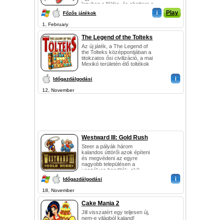
lezuhan a földre, és shatters a
darabot. ...
i
Play
Főzős játékok
1, February
The Legend of the Tolteks
Az új játék, a The Legend of
the Tolteks középpontjában a
titokzatos ősi civilizáció, a mai
Mexikó területén élő toltékok
...
i
Időgazdálgodási
12, November
Westward III: Gold Rush
Steer a pályák három
kalandos úttörői azok építeni
és megvédeni az egyre
nagyobb településen a
veszélyes banditák, akik
elhatározták, hogy csalna...
i
Időgazdálgodási
18, November
Cake Mania 2
Jill visszatért egy teljesen új,
nem-e világból kaland!