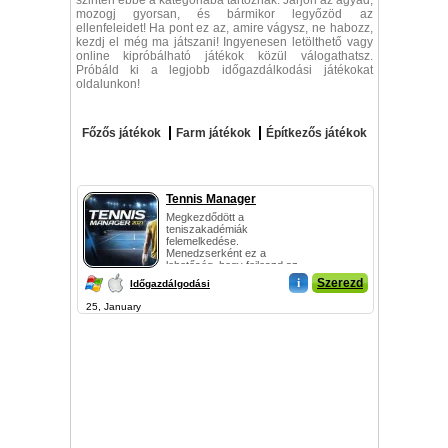
szintén ebbe a kategóriába tartoznak. Járjon az agyad,
mozogj gyorsan, és bármikor legyőzöd az
ellenfeleidet! Ha pont ez az, amire vágysz, ne habozz,
kezdj el még ma játszani! Ingyenesen letölthető vagy
online kipróbálható játékok közül válogathatsz.
Próbáld ki a legjobb időgazdálkodási játékokat
oldalunkon!
Főzős játékok
Farm játékok
Építkezős játékok
Tennis Manager
Megkezdődött a
teniszakadémiák
felemelkedése.
Menedzserként ez a
lehetőség, hogy fejleszd az
akadémiádat, é...
i
Szerezd
Időgazdálgodási
25, January