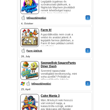
Legújabb izgalmas és
szórakoztató játékunk, a
Nightclub Mayhem jóvoltából
remek lehetőséget kapsz
arra, hogy karriert csin...
i
Időgazdálgodási
4, October
Farm It!
A gazdálkodás nem csak a
vetést és aratást jelenti. A
legújabb farmos játékban, a
Farm It!-ben például csirkét
nevelhetsz....
i
Farm játékok
26, July
SpongeBob SquarePants
Diner Dash
Szeretné tapasztalat
vendéglátói tevékenység, mint
soha azelőtt? Próbáld az
időgazdálkodás kihívás
SpongeBob SquarePants
i
Időgazdálgodási
Diner Dash játék! Mr. Kr...
25, April
Cake Mania 3
Mint Jill készít neki hosszú
várt esküvő napja, a
katasztrófa-sztrájk, amikor
egy titokzatos idő Bender