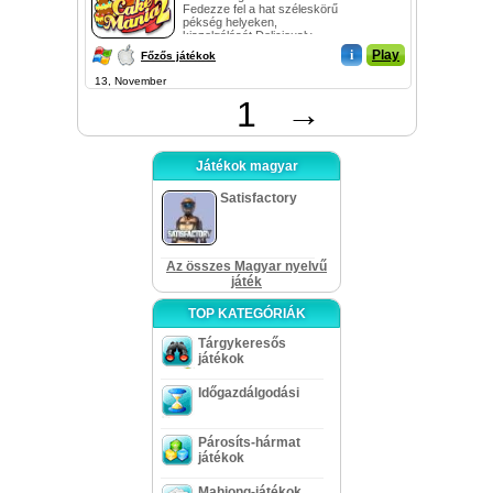
Fedezze fel a hat széleskörű
pékség helyeken,
kiszolgálását Deliciously
eredeti alkotásai...
i
Play
Főzős játékok
13, November
1
→
Játékok magyar
Satisfactory
Az összes Magyar nyelvű
játék
TOP KATEGÓRIÁK
Tárgykeresős
játékok
Időgazdálgodási
Párosíts-hármat
játékok
Mahjong-játékok