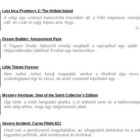
Lost Inca Prophecy 2: The Hollow Island
A világ egy szörnyű katasztrófa küszöbén áll, a Föld mágneses mezője 
vált, és csak te vagy képes arra, hogy...
11
Dream Builder: Amusement Park
A Fugazo Studio fejlesztői mindig meglepik a rajongókat egy újabb 
időgazdálkodási játékkal! Ezúttal egy fantasztikus...
Little Things Forever
Nem tudod, mihez kezdj magaddal, amikor a főnököd épp nincs
számítógéped régi és lassú, de azért szeretnél kipróbálni egy...
Mystery Heritage: Sign of the Spirit Collector's Edition
Úgy tűnik, a sötét hangulatú grafika, a jó aláfestő zene és a hátborzonga
nem elég ahhoz, hogy egy tárgykeresős játék...
Severe Incident: Cargo Flight 821
Unod már a gombszemű rongybabákat, az elhagyatott birtokokat és a söt
kegyetlen prófétáit, akik kislányokat és kisfiúkat...