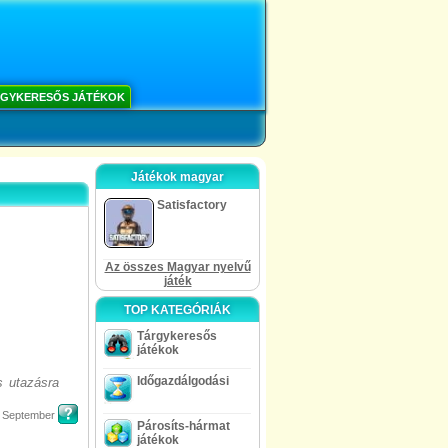
GYKERESŐS JÁTÉKOK
Játékok magyar
Satisfactory
Az összes Magyar nyelvű
játék
TOP KATEGÓRIÁK
Tárgykeresős
játékok
Időgazdálgodási
s utazásra
, September
Párosíts-hármat
játékok