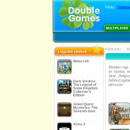
Példa:
Tinkerbe
MULTIPLAYER
FŐOLDAL
→
É
Legjobb játékok
Minecraft
Minden nap 
és kontra, h
őket. Dolgoz
felülvizsgá
Dark Strokes:
játsszon.
The Legend of
Snow Kingdom.
Collector's
Edition
Jewel Quest
Mysteries: The
Seventh Gate
Arma 3