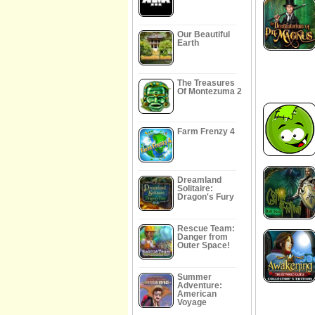
Our Beautiful
Earth
The Treasures
Of Montezuma 2
Farm Frenzy 4
Dreamland
Solitaire:
Dragon's Fury
Rescue Team:
Danger from
Outer Space!
Summer
Adventure:
American
Voyage