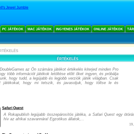
ll's Jewel Jumble
PC JÁTÉKOK
MAC JÁTÉKOK
INGYENES JÁTÉKOK
ONLINE JÁTÉKOK
TÁR
RTÉKELÉS
ÉRTÉKELÉS
DoubleGames az Ön számára játékot értékelés kiterjed minden Pro
ogy több információt játékok letöltése előtt őket ingyen, és próbálja
unk, hogy tudd, a legújabb és legjobb verziók játék világban. Csak
lat játékokat, hogy mi tetszik, és javasoljuk, hogy töltse le és
Safari Quest
A Rokapublish legújabb összepárosítós játéka, a Safari Quest egy ötórá
hív az afrikai szavannára! Egzotikus állatok,...
19