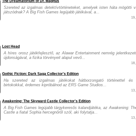
The Dreamatorium of Dr. Magnus
Szereted az izgalmas detektívtörténeteket, amelyek isten háta mögötti 
játszódnak? A Big Fish Games legújabb játékával, a...
19
Lost Head
A híres orosz játékfejlesztő, az Alawar Entertainment nemrég jelentkezet
újdonságával, a fizika törvényeit alapul vevő...
18
Gothic Fiction: Dark Saga Collector's Edition
Ha szereted az izgalmas játékokat hátborzongató történettel és e
birtokokkal, érdemes kipróbálnod az ERS Game Studios...
13
Awakening: The Skyward Castle Collector's Edition
A Big Fish Games legújabb tárgykeresős kalandjátéka, az Awakening: T
Castle a fiatal Sophia hercegnőről szól, aki folytatja...
13