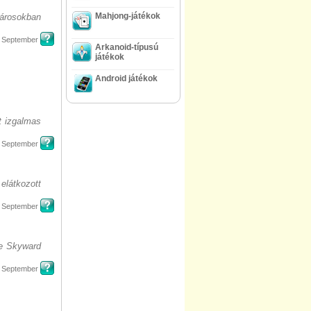
Mahjong-játékok
városokban
, September
Arkanoid-típusú
játékok
Android játékok
t izgalmas
, September
látkozott
, September
he Skyward
, September