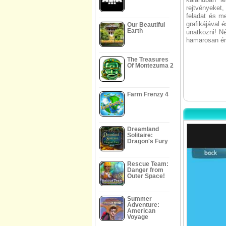
rejtvényeket
feladat és m
grafikájával 
Our Beautiful
Earth
unatkozni! Né
hamarosan ér
The Treasures
Of Montezuma 2
Farm Frenzy 4
Dreamland
Solitaire:
Dragon's Fury
Rescue Team:
Danger from
Outer Space!
Summer
Adventure:
American
Voyage