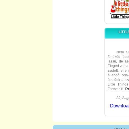
Little Thin
LITTL
Nem tu
főnököd épp
lassú, de az
Eleged van a
zsúfolt, elre
állandó oda
ötletünk a sz
Little Things
Forever-t!
..
R
Nem s
29, Aug
játéksorozat 
Download
gyorsan be
összegyűjts 
tárgyakból
kibányásznod.
hagyományos 