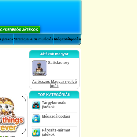
GYKERESŐS JÁTÉKOK
i játékok
Stratégiai & Szimulációs
Időgazdálgodási
Játékok magyar
Satisfactory
Az összes Magyar nyelvű
játék
TOP KATEGÓRIÁK
Tárgykeresős
játékok
Időgazdálgodási
Párosíts-hármat
játékok