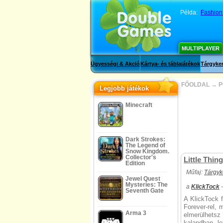
Példa:
Fashion
MULTIPLAYER
Ügyességi & Akció
Kártya- és táblajátékok
Tárgyker
FŐOLDAL
→
P
Legjobb játékok
Minecraft
Dark Strokes:
The Legend of
Snow Kingdom.
Collector's
Little Thin
Edition
Műfaj:
Tárgyk
Jewel Quest
Mysteries: The
a
KlickTock
-
Seventh Gate
A KlickTock f
Forever-rel, 
Arma 3
elmerülhetsz
kalandban l