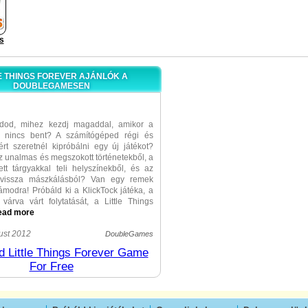
gs
E THINGS FOREVER AJÁNLÓK A
DOUBLEGAMESEN
dod, mihez kezdj magaddal, amikor a
 nincs bent? A számítógéped régi és
ért szeretnél kipróbálni egy új játékot?
z unalmas és megszokott történetekből, a
jtett tárgyakkal teli helyszínekből, és az
-vissza mászkálásból? Van egy remek
ámodra! Próbáld ki a KlickTock játéka, a
 várva várt folytatását, a Little Things
ead more
zámít, próbáltad-e a különleges
ust 2012
DoubleGames
első részét, a szabályok egyszerűek, így
 Little Things Forever Game
lejössz. A feladatod annyi, hogy
For Free
bizonyos számú darabot a bizonyos színű
, melyeket színes kupacokból kell
 A feladat ismerős lehet, de itt nincsenek
tárgykeresős pályák vagy sötét hátterek.