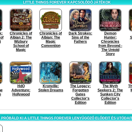
LITTLE THINGS FOREVER KAPCSOLÓDÓ JÁTÉKOK
k:
Chronicles of
Chronicles of
Dark Strokes:
Demon
of
Albian 2: The
Albian: The
Sins of the
Hunter:
S
t
Wizbury
Magic
Fathers
Chronicles
School of
Convention
from Beyond -
Magic
The Untold
Story
HdO
Kronville:
The Legacy:
The Myth
Th
he
Adventure:
Stolen Dreams
Forgotten
Seekers 2: The
e
Hollywood
Gates
Sunken City
Collector's
Collector's
Edition
Edition
PRÓBÁLD KI A LITTLE THINGS FOREVER LENYŰGÖZŐ ELŐDEIT ÉS UTÓDAI