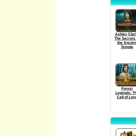
Ashley Clar
The Secrets 
the Ancien
Temple
Forest
Legends: T
Call of Lov