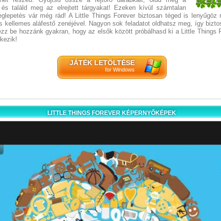
3.65217
, és találd meg az elrejtett tárgyakat! Ezeken kívül számtalan
23
eglepetés vár még rád! A Little Things Forever biztosan téged is lenyűgöz
és kellemes aláfestő zenéjével. Nagyon sok feladatot oldhatsz meg, így biz
zz be hozzánk gyakran, hogy az elsők között próbálhasd ki a Little Things 
kezik!
JÁTÉK LETÖLTÉSE
for Windows
LITTLE THINGS FOREVER KÉPERNYŐKÉPEK