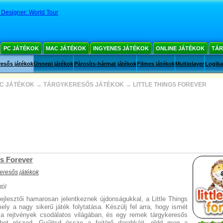
 Designer: World Tour
PC JÁTÉKOK
MAC JÁTÉKOK
INGYENES JÁTÉKOK
ONLINE JÁTÉKOK
TÁR
esős játékok
Ünnepi játékok
Párosíts-hármat játékok
Filmes játékok
Multiplayer
Logika
C JÁTÉKOK
→
TÁRGYKERESŐS JÁTÉKOK
→
LITTLE THINGS FOREVER
gs Forever
eresős játékok
tól
ejlesztői hamarosan jelentkeznek újdonságukkal, a Little Things
mely a nagy sikerű játék folytatása. Készülj fel arra, hogy ismét
 a rejtvények csodálatos világában, és egy remek tárgykeresős
ehet részed. Gyűjtsd össze a fejtörő darabkáit, oldd meg a