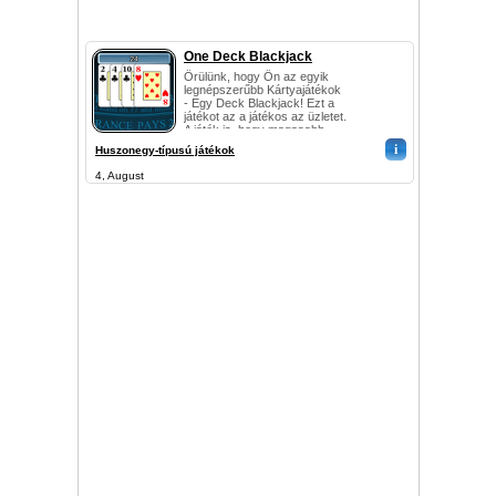
One Deck Blackjack
Örülünk, hogy Ön az egyik
legnépszerűbb Kártyajátékok
- Egy Deck Blackjack! Ezt a
játékot az a játékos az üzletet.
A játék is, hogy magasabb,
min...
i
Huszonegy-típusú játékok
4, August