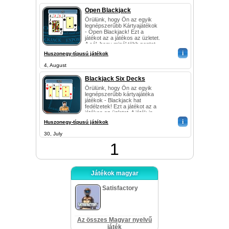
Open Blackjack
Örülünk, hogy Ön az egyik
legnépszerűbb Kártyajátékok
- Open Blackjack! Ezt a
játékot az a játékos az üzletet.
A cél, hogy minél több pontot
szer...
i
Huszonegy-típusú játékok
4, August
Blackjack Six Decks
Örülünk, hogy Ön az egyik
legnépszerűbb kártyajátéka
játékok - Blackjack hat
fedélzetek! Ezt a játékot az a
játékos az üzletet. A játék is,
hogy ...
i
Huszonegy-típusú játékok
30, July
1
Játékok magyar
Satisfactory
Az összes Magyar nyelvű
játék