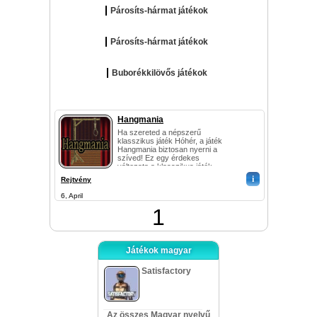
Párosíts-hármat játékok
Párosíts-hármat játékok
Buborékkilövős játékok
Hangmania
Ha szereted a népszerű
klasszikus játék Hóhér, a játék
Hangmania biztosan nyerni a
szíved! Ez egy érdekes
változata a klasszikus játék.
Töltse ki...
i
Rejtvény
6, April
1
Játékok magyar
Satisfactory
Az összes Magyar nyelvű