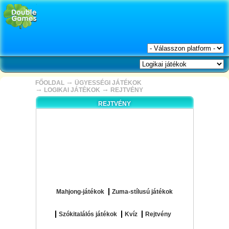
→
FŐOLDAL
ÜGYESSÉGI JÁTÉKOK
→
→
LOGIKAI JÁTÉKOK
REJTVÉNY
REJTVÉNY
Mahjong-játékok
Zuma-stílusú játékok
Szókitalálós játékok
Kvíz
Rejtvény