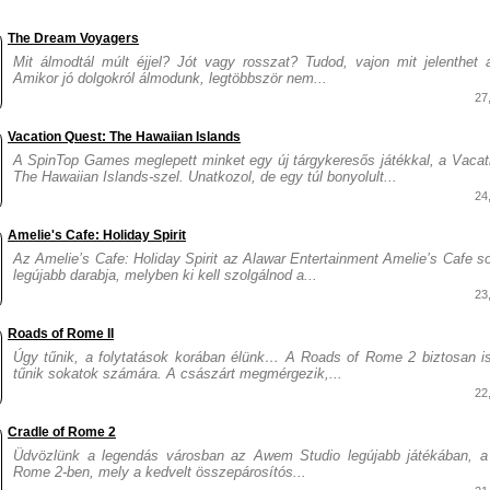
The Dream Voyagers
Mit álmodtál múlt éjjel? Jót vagy rosszat? Tudod, vajon mit jelenthet
Amikor jó dolgokról álmodunk, legtöbbször nem...
27
Vacation Quest: The Hawaiian Islands
A SpinTop Games meglepett minket egy új tárgykeresős játékkal, a Vacat
The Hawaiian Islands-szel. Unatkozol, de egy túl bonyolult...
24
Amelie's Cafe: Holiday Spirit
Az Amelie’s Cafe: Holiday Spirit az Alawar Entertainment Amelie’s Cafe s
legújabb darabja, melyben ki kell szolgálnod a...
23
Roads of Rome II
Úgy tűnik, a folytatások korában élünk… A Roads of Rome 2 biztosan 
tűnik sokatok számára. A császárt megmérgezik,...
22
Cradle of Rome 2
Üdvözlünk a legendás városban az Awem Studio legújabb játékában, a
Rome 2-ben, mely a kedvelt összepárosítós...