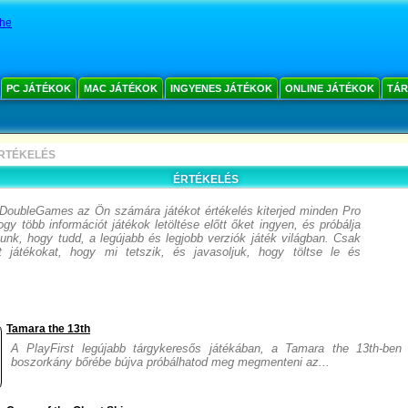
che
PC JÁTÉKOK
MAC JÁTÉKOK
INGYENES JÁTÉKOK
ONLINE JÁTÉKOK
TÁR
RTÉKELÉS
ÉRTÉKELÉS
DoubleGames az Ön számára játékot értékelés kiterjed minden Pro
ogy több információt játékok letöltése előtt őket ingyen, és próbálja
unk, hogy tudd, a legújabb és legjobb verziók játék világban. Csak
lat játékokat, hogy mi tetszik, és javasoljuk, hogy töltse le és
Tamara the 13th
A PlayFirst legújabb tárgykeresős játékában, a Tamara the 13th-ben 
boszorkány bőrébe bújva próbálhatod meg megmenteni az...