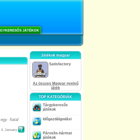
GYKERESŐS JÁTÉKOK
Játékok magyar
Satisfactory
Az összes Magyar nyelvű
játék
TOP KATEGÓRIÁK
Tárgykeresős
játékok
Időgazdálgodási
egy fiatal
4, January
Párosíts-hármat
játékok