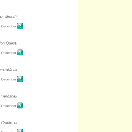
 az álmod?
, December
ion Quest:
, December
orozatának
, December
ismerősnek
, December
 Cradle of