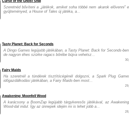
Curse of the Ghost Ship
Szeretnéd bővíteni a „játékok, amiket soha többé nem akarok elővenni” 
gyűjteményed, a House of Tales új játéka, a...
Tasty Planet: Back for Seconds
A Dingo Games legújabb játékában, a Tasty Planet: Back for Seconds-ben 
de nagyon éhes szürke ragacs bőrébe bújva vehetsz...
30
Fairy Maids
Ha szeretnél a tündérek tisztítócégénél dolgozni, a Spark Plug Game
időgazdálkodási játékában, a Fairy Maids-ben most...
29
Awakening: Moonfell Wood
A karácsony a BoomZap legújabb tárgykeresős játékával, az Awakening
Wood-dal indul. Így az ünnepek idején mi is lehet jobb a...
28