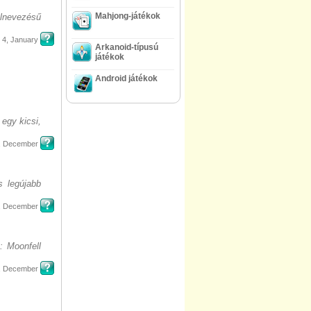
Mahjong-játékok
elnevezésű
4, January
Arkanoid-típusú
játékok
Android játékok
egy kicsi,
, December
s legújabb
, December
: Moonfell
, December