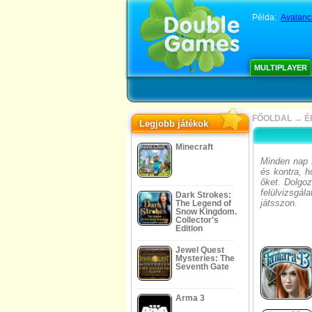
Példa:
Avalan
MULTIPLAYER
FŐOLDAL
→
É
Legjobb játékok
Minecraft
Minden nap 
és kontra, h
őket. Dolgoz
felülvizsgá
Dark Strokes:
játsszon.
The Legend of
Snow Kingdom.
Collector's
Edition
Jewel Quest
Mysteries: The
Seventh Gate
Arma 3