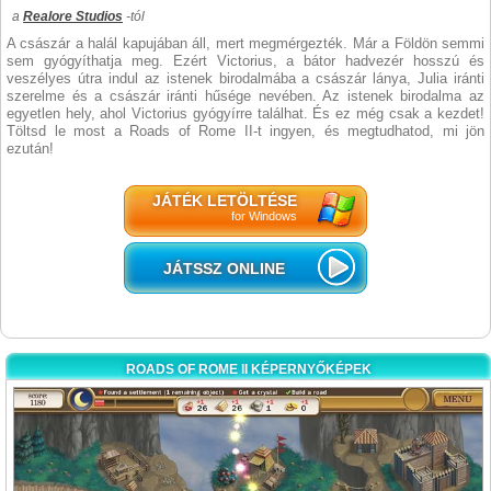
a
Realore Studios
-tól
A császár a halál kapujában áll, mert megmérgezték. Már a Földön semmi
sem gyógyíthatja meg. Ezért Victorius, a bátor hadvezér hosszú és
veszélyes útra indul az istenek birodalmába a császár lánya, Julia iránti
szerelme és a császár iránti hűsége nevében. Az istenek birodalma az
egyetlen hely, ahol Victorius gyógyírre találhat. És ez még csak a kezdet!
Töltsd le most a Roads of Rome II-t ingyen, és megtudhatod, mi jön
ezután!
JÁTÉK LETÖLTÉSE
for Windows
JÁTSSZ ONLINE
ROADS OF ROME II KÉPERNYŐKÉPEK