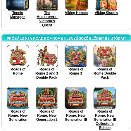
Tennis
The
Viking Heroes
Viking Sisters
Manager
Musketeers:
Victoria's
Quest
PRÓBÁLD KI A ROADS OF ROME II LENYŰGÖZŐ ELŐDEIT ÉS UTÓDAIT
Roads of
Roads of
Roads of
Roads of
Rome
Rome 2 and 3
Rome 3
Rome Double
Double Pack
Pack
Roads of
Roads of
Roads of
Roads of
Rome: New
Rome: New
Rome: New
Rome: New
Generation
Generation 2
Generation III
Generation III
Collector's
Edition