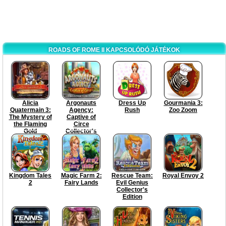
ROADS OF ROME II KAPCSOLÓDÓ JÁTÉKOK
Alicia
Argonauts
Dress Up
Gourmania 3:
Quatermain 3:
Agency:
Rush
Zoo Zoom
The Mystery of
Captive of
the Flaming
Circe
Gold
Collector's
Collector's
Edition
Edition
Kingdom Tales
Magic Farm 2:
Rescue Team:
Royal Envoy 2
2
Fairy Lands
Evil Genius
Collector's
Edition