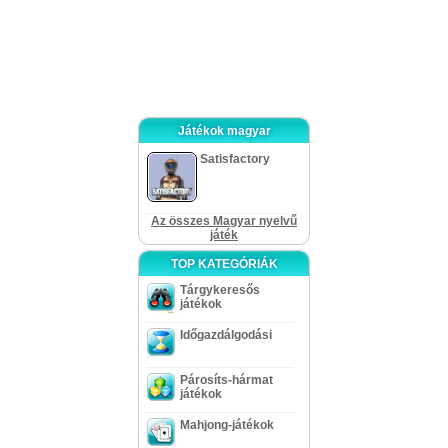
stratégiai fejlesztések és a fantasztikus grafika érdemessé teszik arra, hogy
kipróbáljuk. Úgy látszik, a folytatások is lehetnek jó
Játékok magyar
Satisfactory
Az összes Magyar nyelvű
játék
TOP KATEGÓRIÁK
Tárgykeresős
játékok
Időgazdálgodási
Párosíts-hármat
játékok
Mahjong-játékok