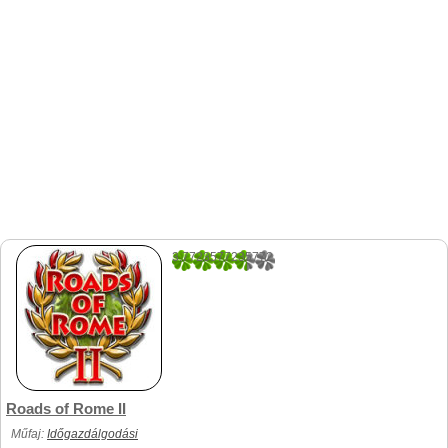
3.7723577235772
123
Roads of Rome II
Műfaj:
Időgazdálgodási