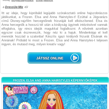
Műfaj:
Időgazdálgodási
Divat játékok
a
DressUp Mix
-tól
Itt az ideje, hogy kipróbáld legújabb szórakoztató online hajszobrászos
játékunkat, a Frozen. Elsa and Anna Hairstyles-t! Ezúttal a Jégvarázs
című Disney-rajzfilm hercegnőinek frizuráját kell elkészítened. Elsa és
Anna hercegnők a hosszú tél után a királyság ügyinek intézésével vannak
elfoglalva, így nincs idejük magukkal foglalkozni. A nővérek azonban
egyszer csak észreveszik, hogy néz ki a hajuk. Mindenképp el kell
menniük hozzád a szalonba! Készíts igazi királynői frizurát Elsának és
Annának! Próbáld ki most a Frozen. Elsa and Anna Hairstyles-t teljesen
ingyen, és mutasd meg, milyen kreatív vagy!
JÁTSSZ ONLINE
FROZEN. ELSA AND ANNA HAIRSTYLES KÉPERNYŐKÉPEK