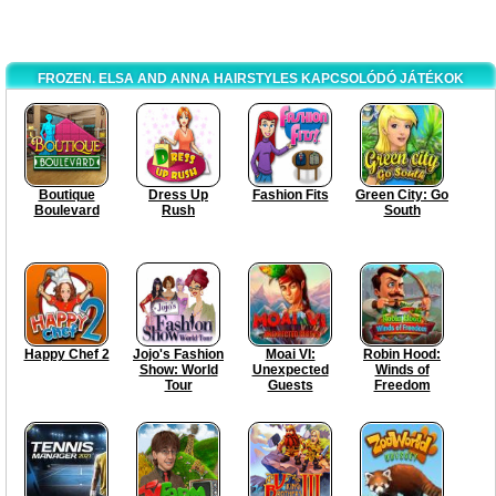
FROZEN. ELSA AND ANNA HAIRSTYLES KAPCSOLÓDÓ JÁTÉKOK
Boutique
Dress Up
Fashion Fits
Green City: Go
Boulevard
Rush
South
Happy Chef 2
Jojo's Fashion
Moai VI:
Robin Hood:
Show: World
Unexpected
Winds of
Tour
Guests
Freedom