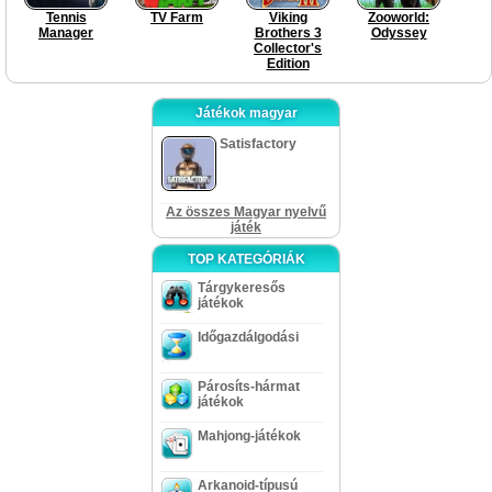
Tennis
TV Farm
Viking
Zooworld:
Manager
Brothers 3
Odyssey
Collector's
Edition
Játékok magyar
Satisfactory
Az összes Magyar nyelvű
játék
TOP KATEGÓRIÁK
Tárgykeresős
játékok
Időgazdálgodási
Párosíts-hármat
játékok
Mahjong-játékok
Arkanoid-típusú