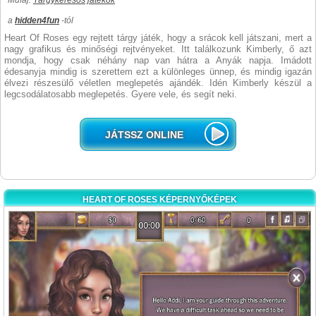
Műfaj:
Tárgykeresős játékok
a
hidden4fun
-tól
Heart Of Roses egy rejtett tárgy játék, hogy a srácok kell játszani, mert a
nagy grafikus és minőségi rejtvényeket. Itt találkozunk Kimberly, ő azt
mondja, hogy csak néhány nap van hátra a Anyák napja. Imádott
édesanyja mindig is szerettem ezt a különleges ünnep, és mindig igazán
élvezi részesülő véletlen meglepetés ajándék. Idén Kimberly készül a
legcsodálatosabb meglepetés. Gyere vele, és segít neki.
JÁTSSZ ONLINE
HEART OF ROSES KÉPERNYŐKÉPEK