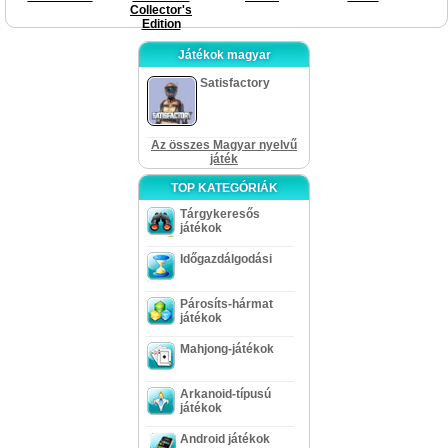
Collector's
Edition
Játékok magyar
Satisfactory
Az összes Magyar nyelvű
játék
TOP KATEGÓRIÁK
Tárgykeresős
játékok
Időgazdálgodási
Párosíts-hármat
játékok
Mahjong-játékok
Arkanoid-típusú
játékok
Android játékok