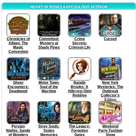
HEART OF ROSES KAPCSOLÓDÓ JÁTÉKOK
Chronicles of
Committed:
Crime
Cursed
Albian: The
Mystery at
Secrets:
Magic
Shady Pines
Crimson Lily
Convention
Ghost
Motor Town:
Natalie
New York
Encounters:
Soul of the
Brooks: A
Mysteries: The
Deadwood
Machine
Hillcrest Gimi
Outbreak
Rejtélye
Collector's
Edition
Persian
Stray Souls:
The Legacy:
Weekend
Nights: Sands
Stolen
Forgotten
Party Fashion
of Wonders
Memories
Gates
Show