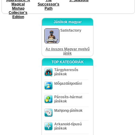
Magical
Successor's
Mishap
Path
Collector's
Edition
Játékok magyar
Satisfactory
Az összes Magyar nyelvű
játék
TOP KATEGÓRIÁK
Tárgykeresős
játékok
Időgazdálgodási
Párosíts-hármat
játékok
Mahjong-játékok
Arkanoid-típusú
játékok