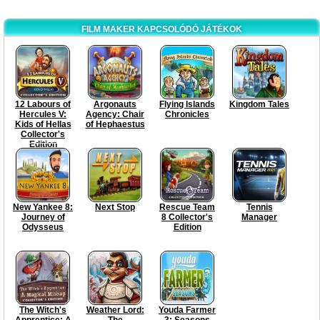
FILM MAKER KAPCSOLÓDÓ JÁTÉKOK
12 Labours of
Argonauts
Flying Islands
Kingdom Tales
Hercules V:
Agency: Chair
Chronicles
Kids of Hellas
of Hephaestus
Collector's
Edition
New Yankee 8:
Next Stop
Rescue Team
Tennis
Journey of
8 Collector's
Manager
Odysseus
Edition
The Witch's
Weather Lord:
Youda Farmer
Apprentice: A
The
3: Seasons