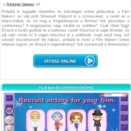
a
Trickster Games
-tól
Próbáld ki legújabb hihetetlen és különleges online játékunkat, a Film
Maker-t, és válj profi filmessé! Válaszd ki a színészeket, a zenét és a
helyszíneket, és írd meg a forgatókönyvet a filmhez! Hol játszódjon a
cselekmény? A tengerparton vagy inkább az erdőben? Csak tőled függ!
Élvezd a kiváló grafikát és a kellemes zenét! Készítsd el saját filmedet, és
adj neki címet is! A végén készítsd el a stáblistát, majd nézd meg, mit
sikerült összehoznod! Ne habozz, próbáld ki most a Film Maker-t online
teljesen ingyen, és élvezd a végeredményt! Sok szerencsét a filmezéshez!
JÁTSSZ ONLINE
FILM MAKER KÉPERNYŐKÉPEK