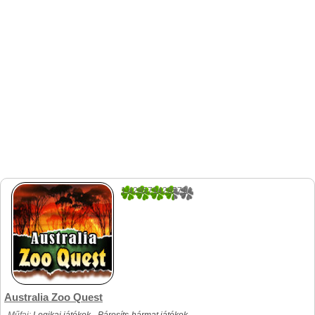
1.4285714285714
7
Australia Zoo Quest