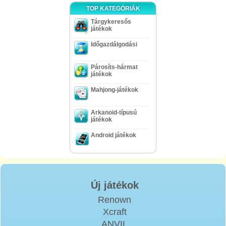
TOP KATEGÓRIÁK
Tárgykeresős
játékok
Időgazdálgodási
Párosíts-hármat
játékok
Mahjong-játékok
Arkanoid-típusú
játékok
Android játékok
Új játékok
Renown
Xcraft
ANVIL