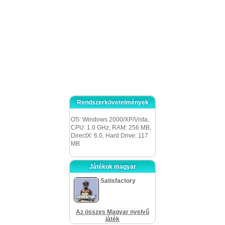
tény és egyszerű párosíts-hármat játék.. Javasolt a gyerekeidnek vagy a
húgodnak, értékelni fogják.
Rendszerkövetelmények
OS: Windows 2000/XP/Vista,
CPU: 1.0 GHz, RAM: 256 MB,
DirectX: 6.0, Hard Drive: 117
MB
Játékok magyar
Satisfactory
Az összes Magyar nyelvű
játék