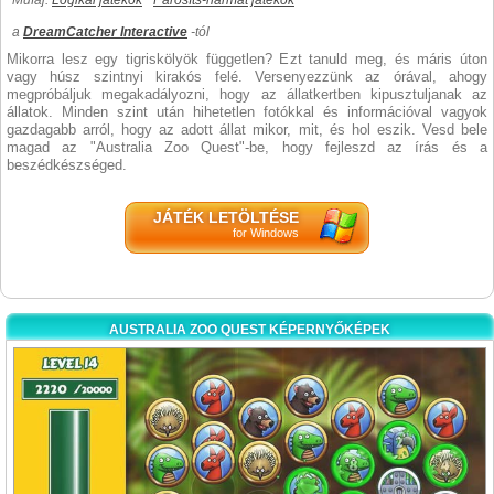
Műfaj:
Logikai játékok
Párosíts-hármat játékok
a
DreamCatcher Interactive
-tól
Mikorra lesz egy tigriskölyök független? Ezt tanuld meg, és máris úton
vagy húsz szintnyi kirakós felé. Versenyezzünk az órával, ahogy
megpróbáljuk megakadályozni, hogy az állatkertben kipusztuljanak az
állatok. Minden szint után hihetetlen fotókkal és információval vagyok
gazdagabb arról, hogy az adott állat mikor, mit, és hol eszik. Vesd bele
magad az "Australia Zoo Quest"-be, hogy fejleszd az írás és a
beszédkészséged.
JÁTÉK LETÖLTÉSE
for Windows
AUSTRALIA ZOO QUEST KÉPERNYŐKÉPEK