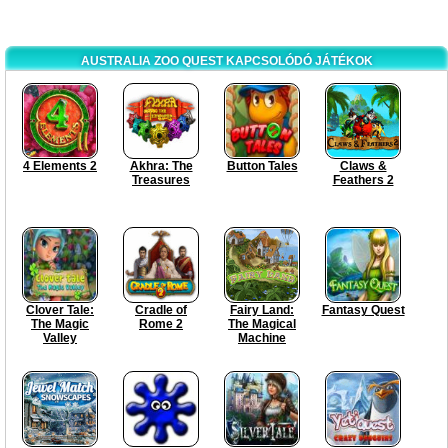
AUSTRALIA ZOO QUEST KAPCSOLÓDÓ JÁTÉKOK
4 Elements 2
Akhra: The
Button Tales
Claws &
Treasures
Feathers 2
Clover Tale:
Cradle of
Fairy Land:
Fantasy Quest
The Magic
Rome 2
The Magical
Valley
Machine