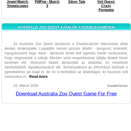
Jewel Match:
PillPop - Match
Silver Tale
Yeti Quest:
Snowscapes
3
Crazy
Penguins
AUSTRALIA ZOO QUEST AJÁNLÓK A DOUBLEGAMESEN
Az Australia Zoo Quest (producer a Dreamcatcher Interactive) állati
témájú kirakósjáték. Legalább három azonos állatot - kengurut, krokodilt,
hangyászsünt vagy mást - ábrázoló követ kell egymás mellé rendeznünk,
hogy megnyerjük a pályát. Minden szint megoldásával újfajta állatok kövei
kerülnek elő. Gyönyörű képek ábrázolják az állatokat, és mesélnek
lakóhelyükről, táplálkozásukról stb. Természetesen az információ elsőnek a
gyerekekhez jut majd el, de mi is kedveljük az állatvilágot, és hasznos volt
számunkra is.
..
Read more
A grafika színes, de nem fényezett, így kicsit halványabbnak tűnik.
22, March 2009
DoubleGames
Minden túl egyszerűnek és nyilvánvalónak tűnik, kivéve a pontszámot. Nem
Download Australia Zoo Quest Game For Free
világos, hogy miért, de a játék ezer pontokra kerekít, pedig jobb lenne
százasával számolni.
A játék és a navigáció sem lehet túl bonyolult. A három nehézségi
fokozat mellett sem nehéz játszani, még tapasztalt játékosként sem. Ezért
javasoltuk azt pihenésre.
Húsz nem túl izgalmas szint tehát, húsz csinos állat, rengeteg érdekes