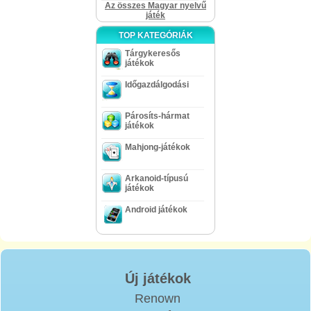
Az összes Magyar nyelvű
játék
TOP KATEGÓRIÁK
Tárgykeresős
játékok
Időgazdálgodási
Párosíts-hármat
játékok
Mahjong-játékok
Arkanoid-típusú
játékok
Android játékok
Új játékok
Renown