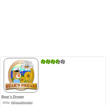
3
3
Bear's Dream
Műfaj:
Időgazdálgodási