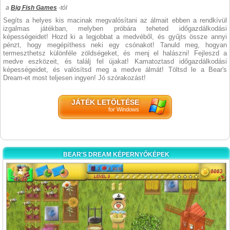
a
Big Fish Games
-tól
Segíts a helyes kis macinak megvalósítani az álmait ebben a rendkívül
izgalmas játékban, melyben próbára teheted időgazdálkodási
képességeidet! Hozd ki a legjobbat a medvéből, és gyűjts össze annyi
pénzt, hogy megépíthess neki egy csónakot! Tanuld meg, hogyan
termeszthetsz különféle zöldségeket, és menj el halászni! Fejleszd a
medve eszközeit, és találj fel újakat! Kamatoztasd időgazdálkodási
képességeidet, és valósítsd meg a medve álmát! Töltsd le a Bear's
Dream-et most teljesen ingyen! Jó szórakozást!
JÁTÉK LETÖLTÉSE
for Windows
BEAR'S DREAM KÉPERNYŐKÉPEK