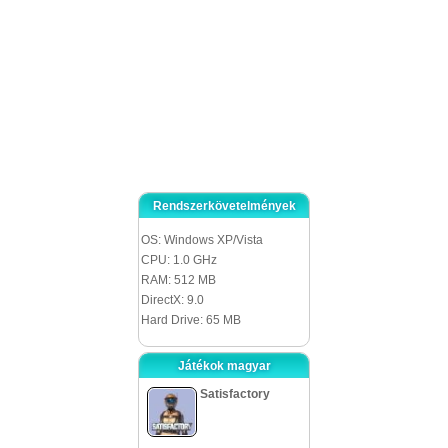
játékosokat is zavarba ejtheti.
Összességében, a játék ötlete rendben van, a kivitelezése már kevésbé.
A játékmackószerű főhős és a gyerekes grafika a legtöbb játékost elijeszti. Ha
a látványvilág kimunkáltabb lenne, többeket vonzana. És bár igazán jól
szórakoztunk, mikor kipróbáltuk, ez nem az az időgazdálkodási játék,
melyhez később is szívesen visszatérnénk.
Rendszerkövetelmények
OS: Windows XP/Vista
CPU: 1.0 GHz
RAM: 512 MB
DirectX: 9.0
Hard Drive: 65 MB
Játékok magyar
Satisfactory