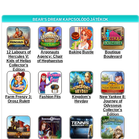
BEAR'S DREAM KAPCSOLÓDÓ JÁTÉKOK
12 Labours of
Argonauts
Baking Bustle
Boutique
Hercules V:
Agency: Chair
Boulevard
Kids of Hellas
of Hephaestus
Collector's
Edition
Farm Frenzy 3:
Fashion Fits
Kingdom's
New Yankee 8:
Orosz Rulett
Heyday
Journey of
Odysseus
Collector's
Edition