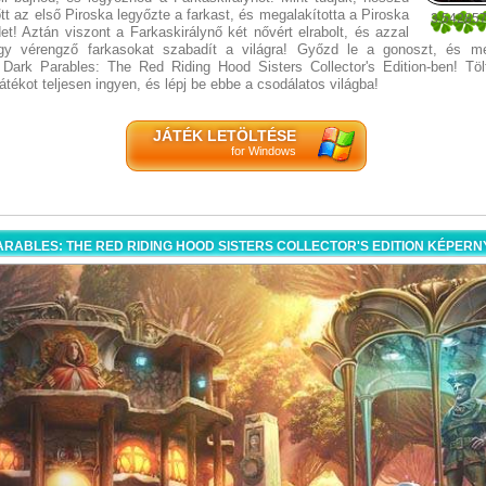
tt az első Piroska legyőzte a farkast, és megalakította a Piroska
3.54285
t! Aztán viszont a Farkaskirálynő két nővért elrabolt, és azzal
35
ogy vérengző farkasokat szabadít a világra! Győzd le a gonoszt, és 
Dark Parables: The Red Riding Hood Sisters Collector's Edition-ben! Tö
játékot teljesen ingyen, és lépj be ebbe a csodálatos világba!
JÁTÉK LETÖLTÉSE
for Windows
ARABLES: THE RED RIDING HOOD SISTERS COLLECTOR'S EDITION KÉPER