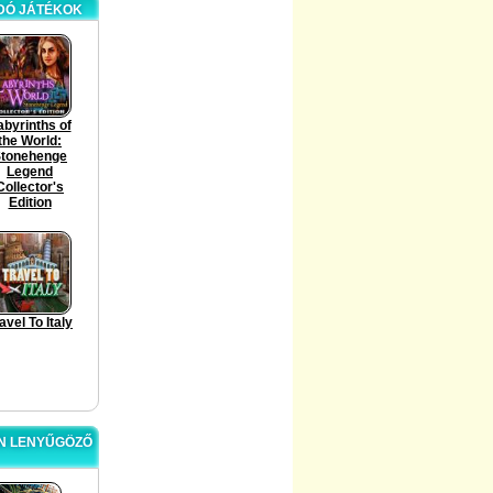
ÓDÓ JÁTÉKOK
abyrinths of
the World:
tonehenge
Legend
Collector's
Edition
avel To Italy
ON LENYŰGÖZŐ