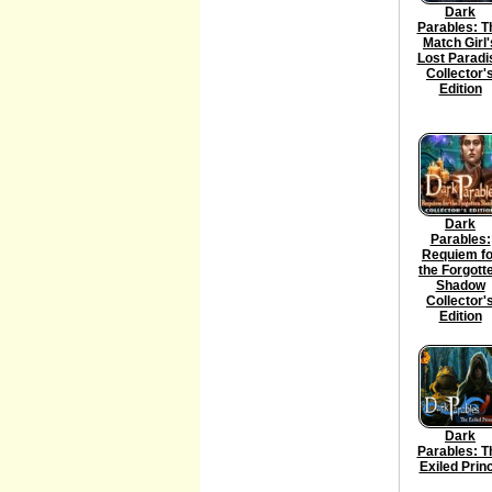
Dark
Parables: T
Match Girl'
Lost Paradi
Collector'
Edition
Dark
Parables:
Requiem fo
the Forgott
Shadow
Collector'
Edition
Dark
Parables: T
Exiled Prin