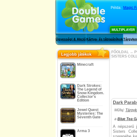
Példa:
Magic F
MULTIPLAYER
Ügyességi & Akció
Kártya- és táblajátékok
Tárgyker
FŐOLDAL
→
P
Legjobb játékok
SISTERS COL
Minecraft
Dark Strokes:
The Legend of
Snow Kingdom.
Collector's
Edition
Dark Parabl
Jewel Quest
Műfaj:
Tárgyk
Mysteries: The
Seventh Gate
a
Blue Tea 
A népszerű 
Arma 3
Sisters Col
szerepébe ke