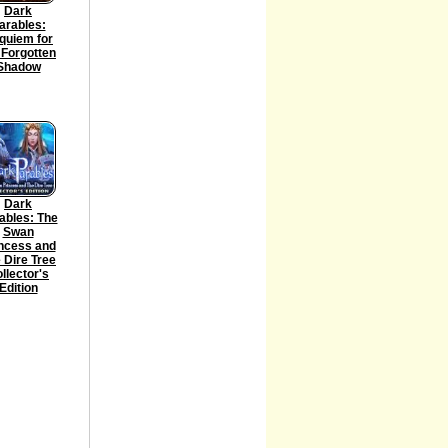
Dark
arables:
quiem for
 Forgotten
Shadow
Dark
ables: The
Swan
ncess and
 Dire Tree
llector's
Edition