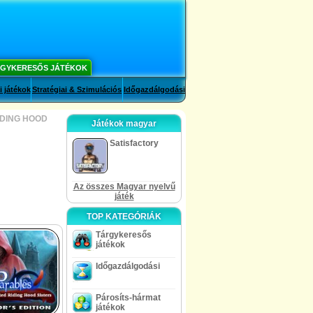
GYKERESŐS JÁTÉKOK
i játékok
Stratégiai & Szimulációs
Időgazdálgodási
IDING HOOD
Játékok magyar
Satisfactory
Az összes Magyar nyelvű
játék
TOP KATEGÓRIÁK
Tárgykeresős
játékok
Időgazdálgodási
Párosíts-hármat
játékok