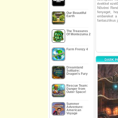
évekkel ezelő
Nővérei Rende
fenyeget, h
Our Beautiful
Earth
embereket a 
fantasztikus 
The Treasures
Of Montezuma 2
Farm Frenzy 4
DARK P
Dreamland
Solitaire:
Dragon's Fury
Rescue Team:
Danger from
Outer Space!
Summer
Adventure:
American
Voyage