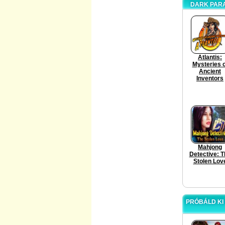
DARK PARA
Atlantis:
Mysteries o
Ancient
Inventors
Mahjong
Detective: T
Stolen Lov
PRÓBÁLD KI