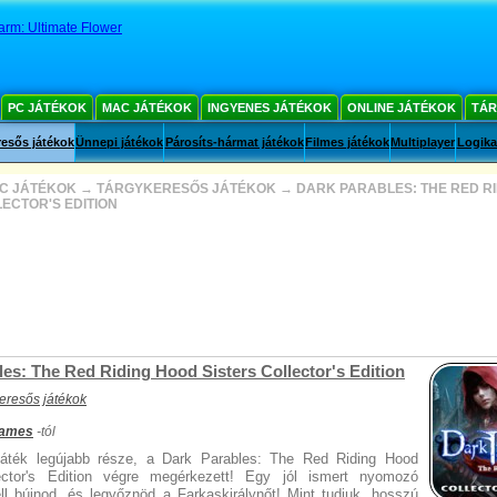
arm: Ultimate Flower
PC JÁTÉKOK
MAC JÁTÉKOK
INGYENES JÁTÉKOK
ONLINE JÁTÉKOK
TÁR
esős játékok
Ünnepi játékok
Párosíts-hármat játékok
Filmes játékok
Multiplayer
Logika
C JÁTÉKOK
→
TÁRGYKERESŐS JÁTÉKOK
→
DARK PARABLES: THE RED R
LECTOR'S EDITION
es: The Red Riding Hood Sisters Collector's Edition
eresős játékok
Games
-tól
játék legújabb része, a Dark Parables: The Red Riding Hood
lector's Edition végre megérkezett! Egy jól ismert nyomozó
ll bújnod, és legyőznöd a Farkaskirálynőt! Mint tudjuk, hosszú