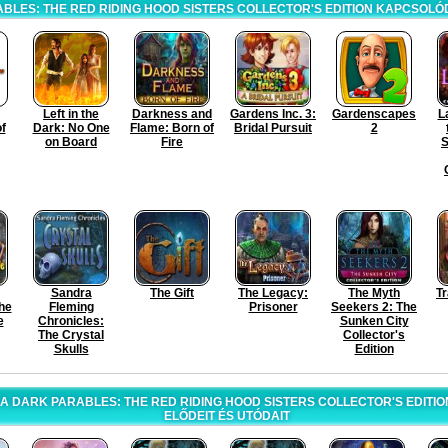
BLES: THE RED RIDING HOOD SISTERS COLLECTOR'S EDITION KAPCSOL
Left in the
Darkness and
Gardens Inc. 3:
Gardenscapes
L
f
Dark: No One
Flame: Born of
Bridal Pursuit
2
on Board
Fire
S
Sandra
The Gift
The Legacy:
The Myth
Tr
he
Fleming
Prisoner
Seekers 2: The
e
Chronicles:
Sunken City
The Crystal
Collector's
Skulls
Edition
 A DARK PARABLES: THE RED RIDING HOOD SISTERS COLLECTOR'S EDITI
ELŐDEIT ÉS UTÓDAIT