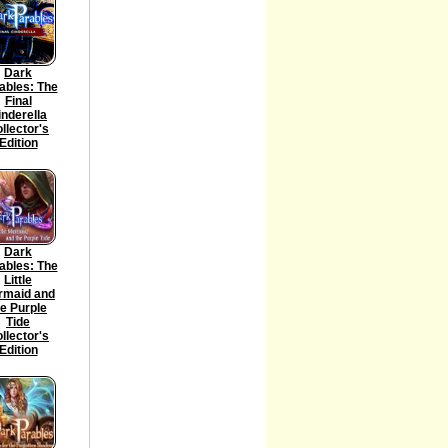
Dark
ables: The
Final
inderella
llector's
Edition
Dark
ables: The
Little
rmaid and
he Purple
Tide
llector's
Edition