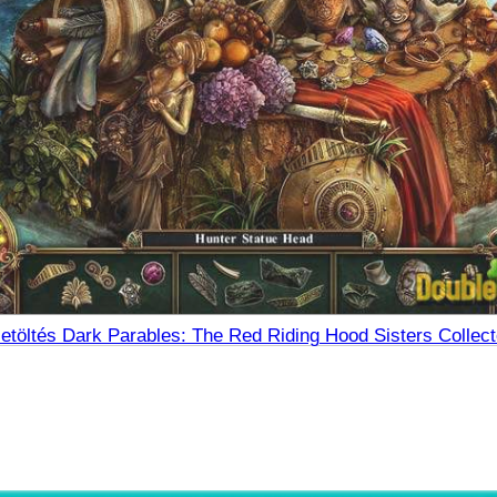
etöltés Dark Parables: The Red Riding Hood Sisters Collecto