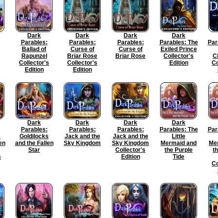
Dark
Dark
Dark
Dark
Parables:
Parables:
Parables:
Parables: The
Par
Ballad of
Curse of
Curse of
Exiled Prince
Rapunzel
Briar Rose
Briar Rose
Collector's
C
Collector's
Collector's
Edition
Co
Edition
Edition
Dark
Dark
Dark
Dark
Parables:
Parables:
Parables:
Parables: The
Par
s
Goldilocks
Jack and the
Jack and the
Little
en
and the Fallen
Sky Kingdom
Sky Kingdom
Mermaid and
Me
Star
Collector's
the Purple
t
s
Edition
Tide
Co