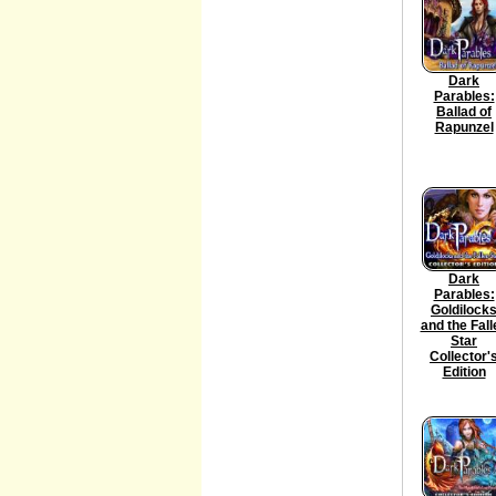
Dark
Parables:
Ballad of
Rapunzel
Dark
Parables:
Goldilock
and the Fall
Star
Collector'
Edition