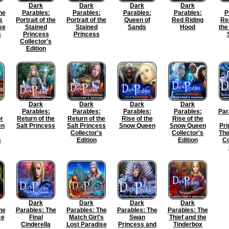
Dark
Dark
Dark
Dark
he
Parables:
Parables:
Parables:
Parables:
P
s
Portrait of the
Portrait of the
Queen of
Red Riding
Re
se
Stained
Stained
Sands
Hood
the
s
Princess
Princess
Collector's
Edition
Dark
Dark
Dark
Dark
Parables:
Parables:
Parables:
Parables:
Par
r
Return of the
Return of the
Rise of the
Rise of the
en
Salt Princess
Salt Princess
Snow Queen
Snow Queen
Pri
Collector's
Collector's
The
s
Edition
Edition
Co
Dark
Dark
Dark
Dark
he
Parables: The
Parables: The
Parables: The
Parables: The
ce
Final
Match Girl's
Swan
Thief and the
Cinderella
Lost Paradise
Princess and
Tinderbox