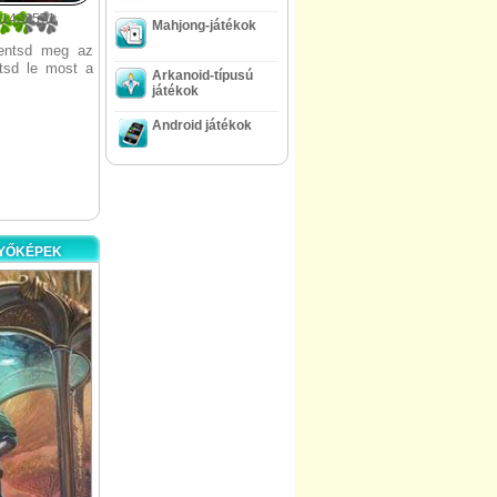
71428571
Mahjong-játékok
mentsd meg az
ltsd le most a
Arkanoid-típusú
játékok
Android játékok
NYŐKÉPEK