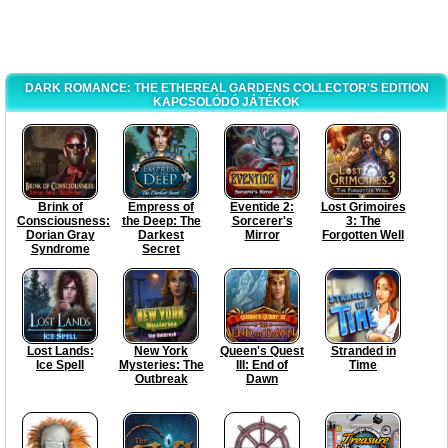
DARK ROMANCE: THE ETHEREAL GARDENS COLLECTOR'S EDITION
KAPCSOLÓDÓ JÁTÉKOK
Brink of
Empress of
Eventide 2:
Lost Grimoires
Consciousness:
the Deep: The
Sorcerer's
3: The
Dorian Gray
Darkest
Mirror
Forgotten Well
Syndrome
Secret
Lost Lands:
New York
Queen's Quest
Stranded in
Ice Spell
Mysteries: The
III: End of
Time
Outbreak
Dawn