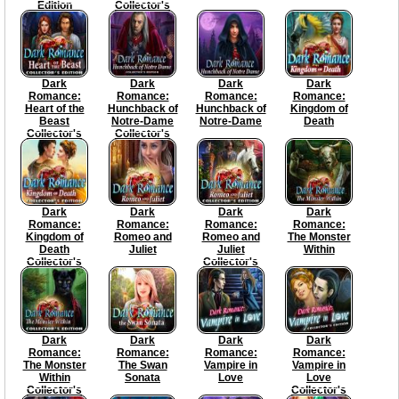
Edition
Collector's
Edition
Dark
Dark
Dark
Dark
Romance:
Romance:
Romance:
Romance:
Heart of the
Hunchback of
Hunchback of
Kingdom of
Beast
Notre-Dame
Notre-Dame
Death
Collector's
Collector's
Edition
Edition
Dark
Dark
Dark
Dark
Romance:
Romance:
Romance:
Romance:
Kingdom of
Romeo and
Romeo and
The Monster
Death
Juliet
Juliet
Within
Collector's
Collector's
Edition
Edition
Dark
Dark
Dark
Dark
Romance:
Romance:
Romance:
Romance:
The Monster
The Swan
Vampire in
Vampire in
Within
Sonata
Love
Love
Collector's
Collector's