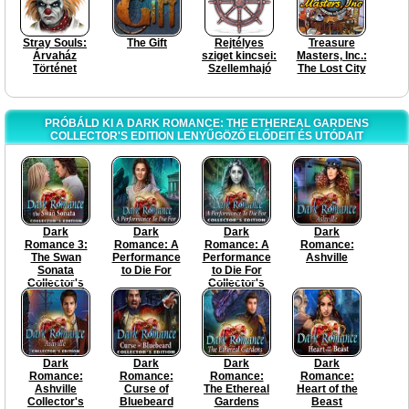
Stray Souls:
The Gift
Rejtélyes
Treasure
Árvaház
sziget kincsei:
Masters, Inc.:
Történet
Szellemhajó
The Lost City
PRÓBÁLD KI A DARK ROMANCE: THE ETHEREAL GARDENS
COLLECTOR'S EDITION LENYŰGÖZŐ ELŐDEIT ÉS UTÓDAIT
Dark
Dark
Dark
Dark
Romance 3:
Romance: A
Romance: A
Romance:
The Swan
Performance
Performance
Ashville
Sonata
to Die For
to Die For
Collector's
Collector's
Edition
Edition
Dark
Dark
Dark
Dark
Romance:
Romance:
Romance:
Romance:
Ashville
Curse of
The Ethereal
Heart of the
Collector's
Bluebeard
Gardens
Beast