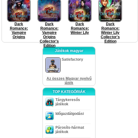
Edition
Edition
Dark
Dark
Dark
Dark
Romance:
Romance:
Romance:
Romance:
Vampire
Vampire
Winter Lily
Winter Lily
Origins
Origins
Collector's
Collector's
Edition
Edition
Játékok magyar
Satisfactory
Az összes Magyar nyelvű
játék
TOP KATEGÓRIÁK
Tárgykeresős
játékok
Időgazdálgodási
Párosíts-hármat
játékok