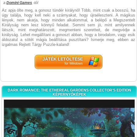
a
Domini Games
-tól
Az apja ölte meg, a gonosz tündér királynő! Több, mint csak a bosszú, ha
úgy találja, hogy kell neki a szárnyakat, hogy újraéleszteni. A mágikus
lények, nem akarja, hogy minden alkalommal, a belépő a Megszentelt
Királyság nem lesz könnyű feladat. Semmi sem jó, mint amilyennek
látszik, mint meghatározott, megmenteni szeretteit, de megvédje a
királyság. Lehet megállítani a gonoszt abban, hogy a birodalom, vagy esik
áldozatul a sötét mágia beállítása pusztítani? Ismerje meg, ebben az
izgalmas Rejtett Tárgy Puzzle-kaland!
JÁTÉK LETÖLTÉSE
for Windows
DARK ROMANCE: THE ETHEREAL GARDENS COLLECTOR'S EDITION
KÉPERNYŐKÉPEK