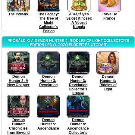
The Indians
The Legacy:
A Rejtélyes
Travel To
The Tree of
Sziget Kincsei:
France
Might
A Végzet
Collector's
Kapuja
Edition
PRÓBÁLD KI A DEMON HUNTER 4: RIDDLES OF LIGHT COLLECTOR'S
EDITION LENYŰGÖZŐ ELŐDEIT ÉS UTÓDAIT
Demon
Demon
Demon
Demon
Hunter 2: A
Hunter 3:
Hunter 3:
Hunter 4:
New Chapter
Revelation
Revelation
Riddles of
Collector's
Light
Edition
Demon
Demon
Demon
Hunter:
Hunter V:
Hunter V:
Chronicles
Ascendance
Ascendance
from Beyond
Collector's