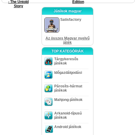
- The Untold
Edition
Story
Játékok magyar
Satisfactory
Az összes Magyar nyelvű
játék
TOP KATEGÓRIÁK
Tárgykeresős
játékok
Időgazdálgodási
Párosíts-hármat
játékok
Mahjong-játékok
Arkanoid-típusú
játékok
Android játékok