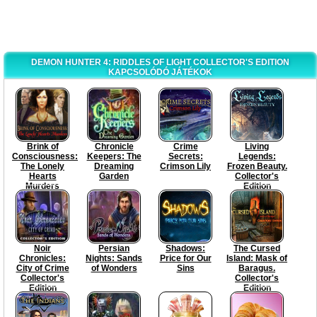
DEMON HUNTER 4: RIDDLES OF LIGHT COLLECTOR'S EDITION
KAPCSOLÓDÓ JÁTÉKOK
Brink of
Chronicle
Crime
Living
Consciousness:
Keepers: The
Secrets:
Legends:
The Lonely
Dreaming
Crimson Lily
Frozen Beauty.
Hearts
Garden
Collector's
Murders
Edition
Noir
Persian
Shadows:
The Cursed
Chronicles:
Nights: Sands
Price for Our
Island: Mask of
City of Crime
of Wonders
Sins
Baragus.
Collector's
Collector's
Edition
Edition