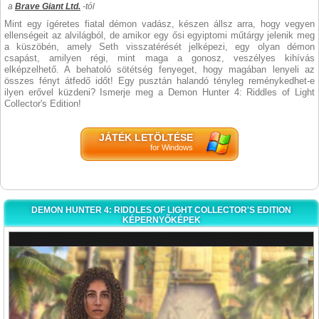
a
Brave Giant Ltd.
-tól
Mint egy ígéretes fiatal démon vadász, készen állsz arra, hogy vegyen
ellenségeit az alvilágból, de amikor egy ősi egyiptomi műtárgy jelenik meg
a küszöbén, amely Seth visszatérését jelképezi, egy olyan démon
csapást, amilyen régi, mint maga a gonosz, veszélyes kihívás
elképzelhető. A behatoló sötétség fenyeget, hogy magában lenyeli az
összes fényt átfedő időt! Egy pusztán halandó tényleg reménykedhet-e
ilyen erővel küzdeni? Ismerje meg a Demon Hunter 4: Riddles of Light
Collector's Edition!
JÁTÉK LETÖLTÉSE
for Windows
DEMON HUNTER 4: RIDDLES OF LIGHT COLLECTOR'S EDITION
KÉPERNYŐKÉPEK