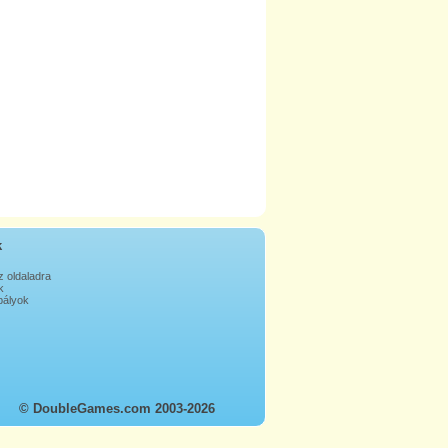
k
z oldaladra
k
ályok
© DoubleGames.com 2003-2026