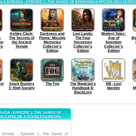
SLA DORADA - EPISODE 1: THE SANDS OF EPHRANIS KAPCSOLÓDÓ JÁTÉK
Ashley Clark:
Darkness and
Lost Lands:
Modern Tales:
:
The Secrets of
Flame: Missing
The Four
Age of
My
or
the Ancient
Memories
Horsemen
Invention
re
Temple
Collector's
Collector's
Collector's
Edition
Edition
Edition
st
Snark Busters
The Fog
The Magician's
XIII - Lost
3: High Society
Handbook II:
Identity
M
BlackLore
RADA - EPISODE 1: THE SANDS OF
IS AJÁNLÓK A DOUBLEGAMESEN
a Dorada - Episode 1: The Sands of