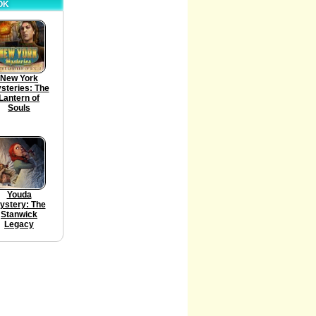
OK
New York
steries: The
Lantern of
Souls
Youda
ystery: The
Stanwick
Legacy