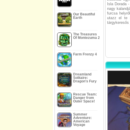
Isla Dorada 
nagy kalandj
furcsa helyrő
Our Beautiful
Earth
utazz el te 
tárgykeresős 
The Treasures
Of Montezuma 2
Farm Frenzy 4
Dreamland
Solitaire:
Dragon's Fury
Rescue Team:
Danger from
Outer Space!
Summer
Adventure:
American
Voyage