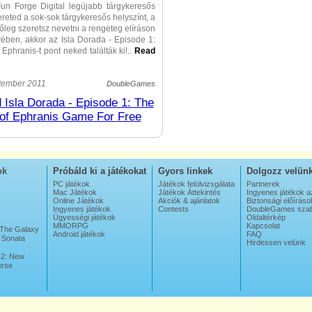
un Forge Digital legújabb tárgykeresős
ereted a sok-sok tárgykeresős helyszínt, a
 főleg szeretsz nevetni a rengeteg elíráson
vében, akkor az Isla Dorada - Episode 1:
Ephranis-t pont neked találták ki!
..
Read
 Pandora, egy fiatal régésznő szerepét
tember 2011
DoubleGames
 az Isla Dorada-ra teleportáltak, és
Isla Dorada - Episode 1: The
l neki hazatérni! A történet érdekes, de
of Ephranis Game For Free
ira nem izgalmas – viszont érdemes
ehet, hogy tetszeni fog.
n be kell vallanunk, nem sok jót
z Isla Dorada - Episode 1: The Sands of
ok
Próbáld ki a játékokat
Gyors linkek
Dolgozz velün
 A rejtvények gyerekeknek valók, a grafika
kéletes, illetve a zene és a hangok is
PC játékok
Játékok felülvizsgálata
Partnerek
Mac Játékok
Játékok Áttekintés
Ingyenes játékok a
nnivalót maguk után. A történet lassan
Online Játékok
Akciók & ajánlatok
Biztonsági előíráso
gy nem is tudjuk eldönteni, ajánljuk-e
Ingyenes játékok
Contests
DoubleGames szab
z Isla Dorada - Episode 1: The Sands of
Ügyességi játékok
Oldaltérkép
MMORPG
Kapcsolat
z elírt tárgynevek és az akció hiánya miatt
 The Galaxy
Android játékok
FAQ
hogy meg leszel vele elégedve. Az Isla
 Sonata
Hirdessen velünk
isode 1: The Sands of Ephranis olyan,
 2: New
r évvel ezelőtt készült volna, mikor még
erse
hány tárgykeresős feladat és pár puzzle
keréhez – manapság azonban jóval többre
e egy játékosnak, hogy ne unatkozzon.
, hogy a rejtvények a vége felé már