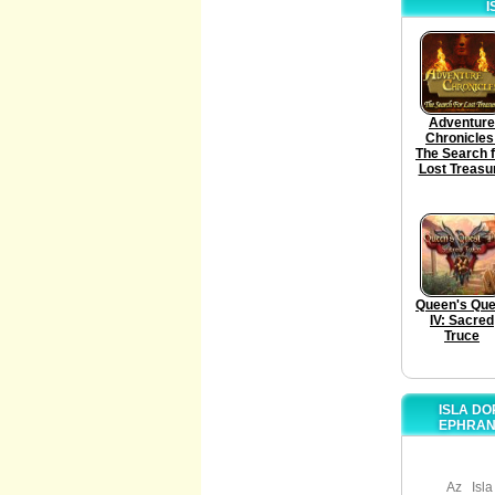
I
Adventure
Chronicles
The Search f
Lost Treasu
Queen's Que
IV: Sacred
Truce
ISLA DO
EPHRAN
Az Isl