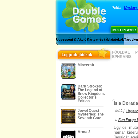
Példa:
Mystery 
MULTIPLAYER
Ügyességi & Akció
Kártya- és táblajátékok
Tárgyker
FŐOLDAL
→
P
Legjobb játékok
EPHRANIS
Minecraft
Dark Strokes:
The Legend of
Snow Kingdom.
Collector's
Edition
Isla Dorada
Jewel Quest
Műfaj:
Ügyess
Mysteries: The
Seventh Gate
a
Fun Forge D
Egy ősi műtá
Arma 3
hamar kiderü
Jessicát egyi