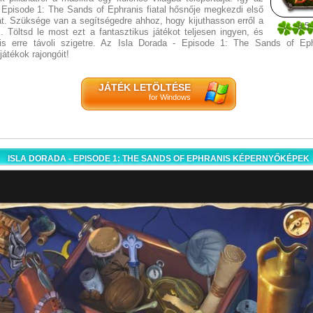
- Episode 1: The Sands of Ephranis fiatal hősnője megkezdi első
át. Szüksége van a segítségedre ahhoz, hogy kijuthasson erről a
3.5
l. Töltsd le most ezt a fantasztikus játékot teljesen ingyen, és
8
is erre távoli szigetre. Az Isla Dorada - Episode 1: The Sands of Eph
játékok rajongóit!
JÁTÉK LETÖLTÉSE
for Windows
ISLA DORADA - EPISODE 1: THE SANDS OF EPHRANIS KÉPERNYŐKÉPEK