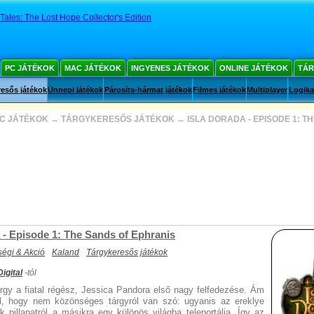
Tales: The Lost Hope Collector's Edition
PC JÁTÉKOK
MAC JÁTÉKOK
INGYENES JÁTÉKOK
ONLINE JÁTÉKOK
TÁR
esős játékok
Ünnepi játékok
Párosíts-hármat játékok
Filmes játékok
Multiplayer
Logika
C JÁTÉKOK
→
TÁRGYKERESŐS JÁTÉKOK
→
ISLA DORADA - EPISODE 1: T
 - Episode 1: The Sands of Ephranis
égi & Akció
Kaland
Tárgykeresős játékok
igital
-tól
rgy a fiatal régész, Jessica Pandora első nagy felfedezése. Ám
l, hogy nem közönséges tárgyról van szó: ugyanis az ereklye
k pillanatról a másikra egy különös világba teleportálja. Így az