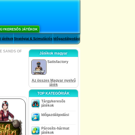
GYKERESŐS JÁTÉKOK
i játékok
Stratégiai & Szimulációs
Időgazdálgodási
HE SANDS OF
Játékok magyar
Satisfactory
Az összes Magyar nyelvű
játék
TOP KATEGÓRIÁK
Tárgykeresős
játékok
Időgazdálgodási
Párosíts-hármat
játékok