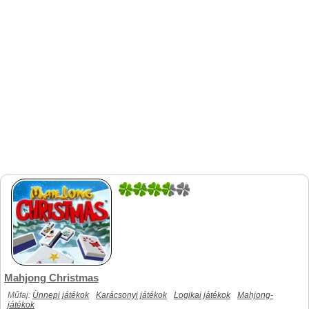
5
1
Mahjong Christmas
Műfaj:
Ünnepi játékok
Karácsonyi játékok
Logikai játékok
Mahjong-
játékok