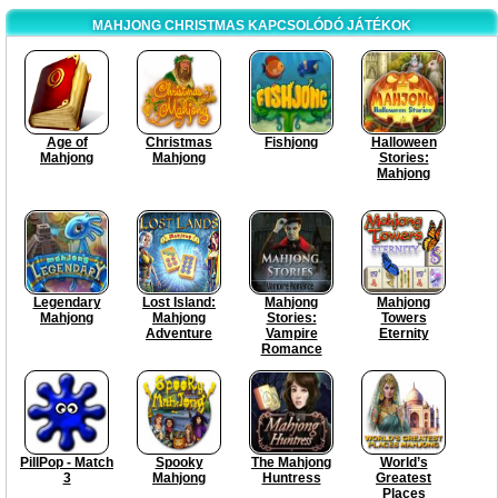
MAHJONG CHRISTMAS KAPCSOLÓDÓ JÁTÉKOK
Age of
Christmas
Fishjong
Halloween
Mahjong
Mahjong
Stories:
Mahjong
Legendary
Lost Island:
Mahjong
Mahjong
Mahjong
Mahjong
Stories:
Towers
Adventure
Vampire
Eternity
Romance
PillPop - Match
Spooky
The Mahjong
World’s
3
Mahjong
Huntress
Greatest
Places