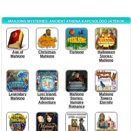
MAHJONG MYSTERIES: ANCIENT ATHENA KAPCSOLÓDÓ JÁTÉKOK
Age of
Christmas
Fishjong
Halloween
Mahjong
Mahjong
Stories:
Mahjong
Legendary
Lost Island:
Mahjong
Mahjong
Mahjong
Mahjong
Stories:
Towers
Adventure
Vampire
Eternity
Romance