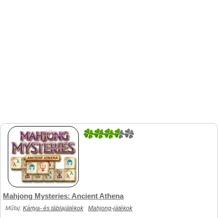
3
2
Mahjong Mysteries: Ancient Athena
Műfaj:
Kártya- és táblajátékok
Mahjong-játékok