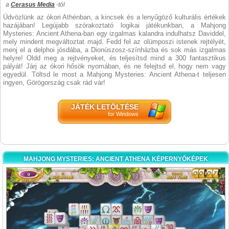
a
Cerasus Media
-tól
Üdvözlünk az ókori Athénban, a kincsek és a lenyűgöző kulturális értékek
hazájában! Legújabb szórakoztató logikai játékunkban, a Mahjong
Mysteries: Ancient Athena-ban egy izgalmas kalandra indulhatsz Daviddel,
mely mindent megváltoztat majd. Fedd fel az olümposzi istenek rejtélyét,
menj el a delphoi jósdába, a Dionüszosz-színházba és sok más izgalmas
helyre! Oldd meg a rejtvényeket, és teljesítsd mind a 300 fantasztikus
pályát! Járj az ókori hősök nyomában, és ne felejtsd el, hogy nem vagy
egyedül. Töltsd le most a Mahjong Mysteries: Ancient Athena-t teljesen
ingyen, Görögország csak rád vár!
JÁTÉK LETÖLTÉSE
for Windows
MAHJONG MYSTERIES: ANCIENT ATHENA KÉPERNYŐKÉPEK