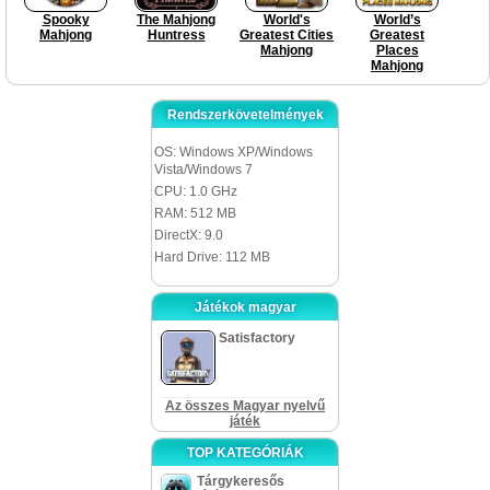
Spooky
The Mahjong
World's
World’s
Mahjong
Huntress
Greatest Cities
Greatest
Mahjong
Places
Mahjong
Rendszerkövetelmények
OS: Windows XP/Windows
Vista/Windows 7
CPU: 1.0 GHz
RAM: 512 MB
DirectX: 9.0
Hard Drive: 112 MB
Játékok magyar
Satisfactory
Az összes Magyar nyelvű
játék
TOP KATEGÓRIÁK
Tárgykeresős