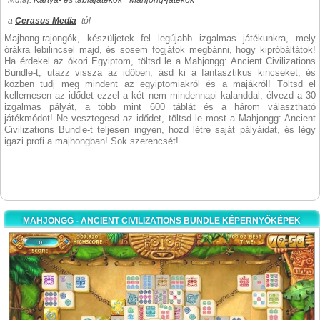
Műfaj:
Kártya- és táblajátékok
Mahjong-játékok
a
Cerasus Media
-tól
Majhong-rajongók, készüljetek fel legújabb izgalmas játékunkra, mely
órákra lebilincsel majd, és sosem fogjátok megbánni, hogy kipróbáltátok!
Ha érdekel az ókori Egyiptom, töltsd le a Mahjongg: Ancient Civilizations
Bundle-t, utazz vissza az időben, ásd ki a fantasztikus kincseket, és
közben tudj meg mindent az egyiptomiakról és a majákról! Töltsd el
kellemesen az idődet ezzel a két nem mindennapi kalanddal, élvezd a 30
izgalmas pályát, a több mint 600 táblát és a három választható
játékmódot! Ne vesztegesd az idődet, töltsd le most a Mahjongg: Ancient
Civilizations Bundle-t teljesen ingyen, hozd létre saját pályáidat, és légy
igazi profi a majhongban! Sok szerencsét!
MAHJONGG - ANCIENT CIVILIZATIONS BUNDLE KÉPERNYŐKÉPEK