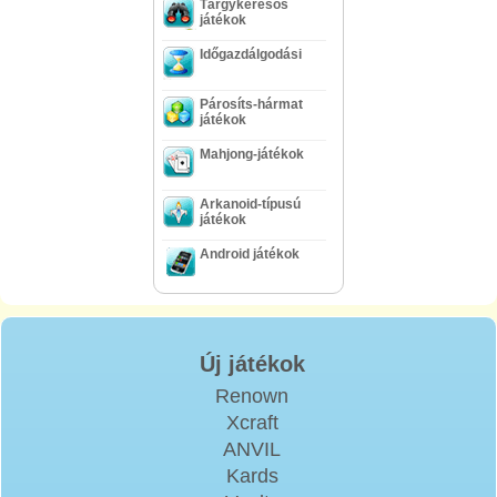
Tárgykeresős
játékok
Időgazdálgodási
Párosíts-hármat
játékok
Mahjong-játékok
Arkanoid-típusú
játékok
Android játékok
Új játékok
Renown
Xcraft
ANVIL
Kards