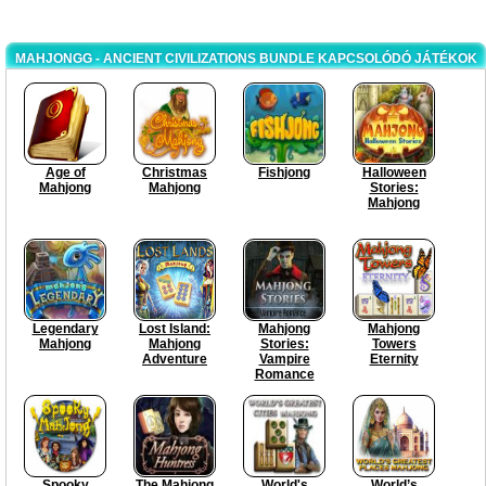
MAHJONGG - ANCIENT CIVILIZATIONS BUNDLE KAPCSOLÓDÓ JÁTÉKOK
Age of
Christmas
Fishjong
Halloween
Mahjong
Mahjong
Stories:
Mahjong
Legendary
Lost Island:
Mahjong
Mahjong
Mahjong
Mahjong
Stories:
Towers
Adventure
Vampire
Eternity
Romance
Spooky
The Mahjong
World's
World’s