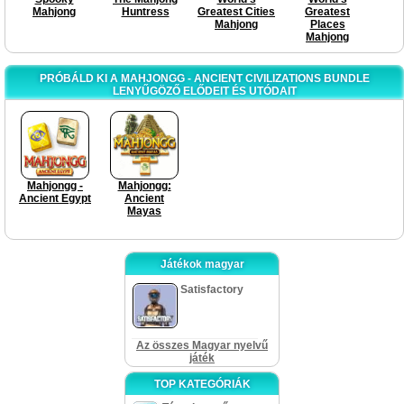
Mahjong
Huntress
Greatest Cities
Greatest
Mahjong
Places
Mahjong
PRÓBÁLD KI A MAHJONGG - ANCIENT CIVILIZATIONS BUNDLE
LENYŰGÖZŐ ELŐDEIT ÉS UTÓDAIT
Mahjongg -
Mahjongg:
Ancient Egypt
Ancient
Mayas
Játékok magyar
Satisfactory
Az összes Magyar nyelvű
játék
TOP KATEGÓRIÁK