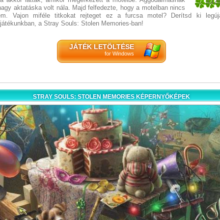
3.12
nagy aktatáska volt nála. Majd felfedezte, hogy a motelban nincs
16
m. Vajon miféle titkokat rejteget ez a furcsa motel? Derítsd ki legúj
 játékunkban, a Stray Souls: Stolen Memories-ban!
JÁTÉK LETÖLTÉSE
for Windows
STRAY SOULS: STOLEN MEMORIES KÉPERNYŐKÉPEK