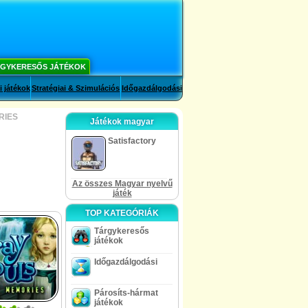
GYKERESŐS JÁTÉKOK
i játékok
Stratégiai & Szimulációs
Időgazdálgodási
RIES
Játékok magyar
Satisfactory
Az összes Magyar nyelvű
játék
TOP KATEGÓRIÁK
Tárgykeresős
játékok
Időgazdálgodási
Párosíts-hármat
játékok