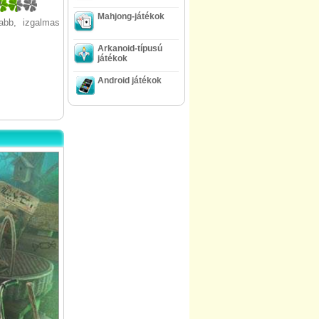
5
Mahjong-játékok
abb, izgalmas
Arkanoid-típusú
játékok
Android játékok