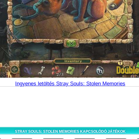
Ingyenes letöltés Stray Souls: Stolen Memories
STRAY SOULS: STOLEN MEMORIES KAPCSOLÓDÓ JÁTÉKOK