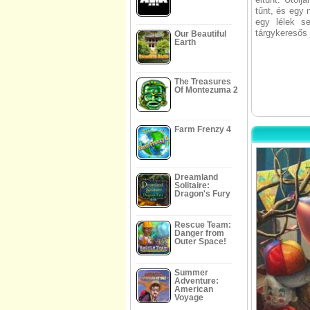
tűnt, és egy 
egy lélek se
tárgykeresős
Our Beautiful
Earth
The Treasures
Of Montezuma 2
Farm Frenzy 4
Dreamland
Solitaire:
Dragon's Fury
Rescue Team:
Danger from
Outer Space!
Summer
Adventure:
American
Voyage