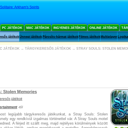
Solitaire: Arkham's Spirits
PC JÁTÉKOK
MAC JÁTÉKOK
INGYENES JÁTÉKOK
ONLINE JÁTÉKOK
TÁR
esős játékok
Ünnepi játékok
Párosíts-hármat játékok
Filmes játékok
Multiplayer
Logika
C JÁTÉKOK
→
TÁRGYKERESŐS JÁTÉKOK
→
STRAY SOULS: STOLEN MEMO
s: Stolen Memories
eresős játékok
ertainment
-tól
ost legújabb tárgykeresős játékunkat, a Stray Souls: Stolen
mely egy rendkívül izgalmas történettel vár. A Stray Souls motel
elfedned. A férjed itt szállt meg, majd rejtélyes körülmények között
jára akkor látták, amikor megérkezett a motelbe. Aggodalmasnak