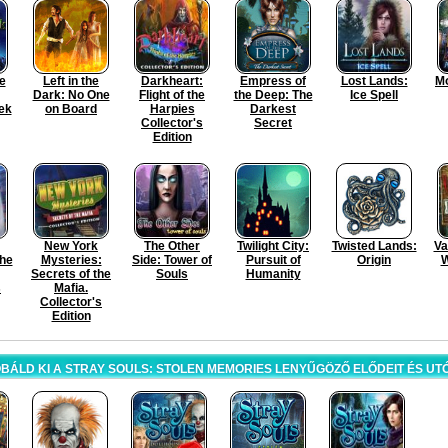
e
Left in the
Darkheart:
Empress of
Lost Lands:
Mo
Dark: No One
Flight of the
the Deep: The
Ice Spell
ek
on Board
Harpies
Darkest
Collector's
Secret
Edition
New York
The Other
Twilight City:
Twisted Lands:
Va
The
Mysteries:
Side: Tower of
Pursuit of
Origin
W
Secrets of the
Souls
Humanity
s
Mafia.
Collector's
Edition
BÁLD KI A STRAY SOULS: STOLEN MEMORIES LENYŰGÖZŐ ELŐDEIT ÉS UT