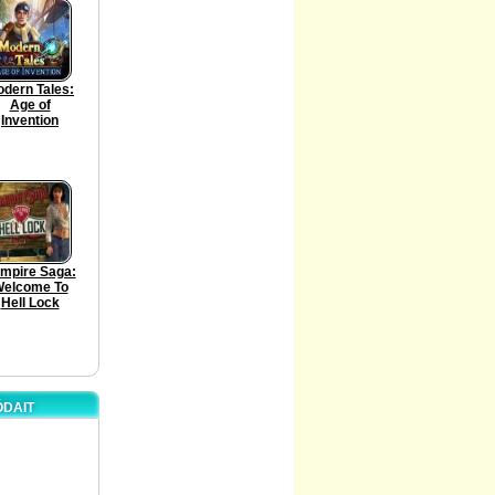
dern Tales:
Age of
Invention
mpire Saga:
elcome To
Hell Lock
ÓDAIT