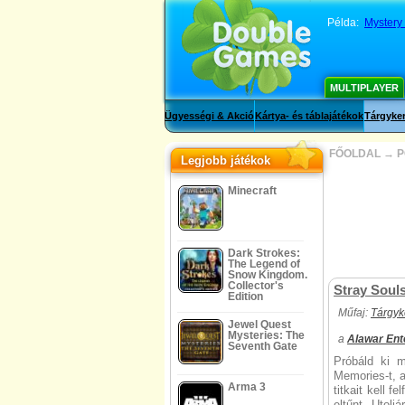
Példa:
Mystery 
MULTIPLAYER
Ügyességi & Akció
Kártya- és táblajátékok
Tárgyker
FŐOLDAL
→
P
Legjobb játékok
Minecraft
Dark Strokes:
The Legend of
Snow Kingdom.
Collector's
Stray Soul
Edition
Műfaj:
Tárgyk
Jewel Quest
Mysteries: The
a
Alawar Ent
Seventh Gate
Próbáld ki m
Memories-t, a
Arma 3
titkait kell f
eltűnt. Utol