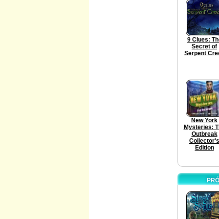
9 Clues: Th
Secret of
Serpent Cre
New York
Mysteries: 
Outbreak
Collector'
Edition
PRÓ