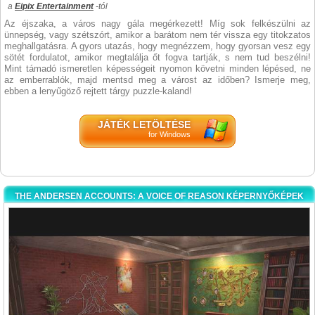
a
Eipix Entertainment
-tól
Az éjszaka, a város nagy gála megérkezett! Míg sok felkészülni az
ünnepség, vagy szétszórt, amikor a barátom nem tér vissza egy titokzatos
meghallgatásra. A gyors utazás, hogy megnézzem, hogy gyorsan vesz egy
sötét fordulatot, amikor megtalálja őt fogva tartják, s nem tud beszélni!
Mint támadó ismeretlen képességeit nyomon követni minden lépésed, ne
az emberrablók, majd mentsd meg a várost az időben? Ismerje meg,
ebben a lenyűgöző rejtett tárgy puzzle-kaland!
JÁTÉK LETÖLTÉSE
for Windows
THE ANDERSEN ACCOUNTS: A VOICE OF REASON KÉPERNYŐKÉPEK