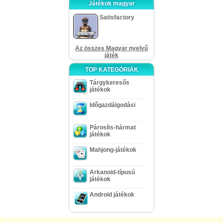
Játékok magyar
Satisfactory
Az összes Magyar nyelvű
játék
TOP KATEGÓRIÁK
Tárgykeresős
játékok
Időgazdálgodási
Párosíts-hármat
játékok
Mahjong-játékok
Arkanoid-típusú
játékok
Android játékok