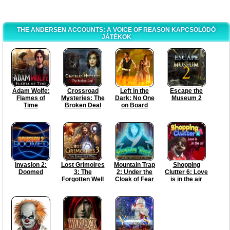
THE ANDERSEN ACCOUNTS: A VOICE OF REASON KAPCSOLÓDÓ
JÁTÉKOK
Adam Wolfe:
Crossroad
Left in the
Escape the
Flames of
Mysteries: The
Dark: No One
Museum 2
Time
Broken Deal
on Board
Invasion 2:
Lost Grimoires
Mountain Trap
Shopping
Doomed
3: The
2: Under the
Clutter 6: Love
Forgotten Well
Cloak of Fear
is in the air