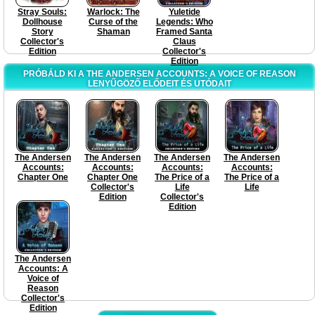
Stray Souls:
Warlock: The
Yuletide
Dollhouse
Curse of the
Legends: Who
Story
Shaman
Framed Santa
Collector's
Claus
Edition
Collector's
Edition
PRÓBÁLD KI A THE ANDERSEN ACCOUNTS: A VOICE OF REASON
LENYŰGÖZŐ ELŐDEIT ÉS UTÓDAIT
The Andersen
The Andersen
The Andersen
The Andersen
Accounts:
Accounts:
Accounts:
Accounts:
Chapter One
Chapter One
The Price of a
The Price of a
Collector's
Life
Life
Edition
Collector's
Edition
The Andersen
Accounts: A
Voice of
Reason
Collector's
Edition