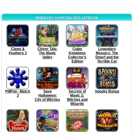
WORDARY KAPCSOLÓDÓ JÁTÉKOK
Claws &
Clover Tale:
Cubis
Legendary
Feathers 3
The Magic
Kingdoms
Mosaics: The
Valley
Collector's
Dwarf and the
Edition
Terrible Cat
PillPop - Match
Save
Secrets of
Spooky Bonus
3
Halloween:
Magic 2:
City of Witches
Witches and
Wizards