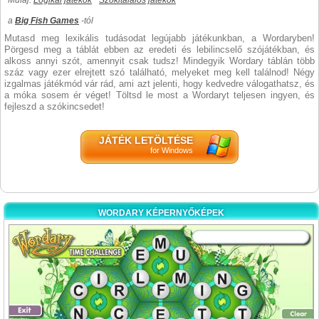
Műfaj:
Logikai játékok
Szókitalálós játékok
a
Big Fish Games
-tól
Mutasd meg lexikális tudásodat legújabb játékunkban, a Wordaryben!
Pörgesd meg a táblát ebben az eredeti és lebilincselő szójátékban, és
alkoss annyi szót, amennyit csak tudsz! Mindegyik Wordary táblán több
száz vagy ezer elrejtett szó található, melyeket meg kell találnod! Négy
izgalmas játékmód vár rád, ami azt jelenti, hogy kedvedre válogathatsz, és
a móka sosem ér véget! Töltsd le most a Wordaryt teljesen ingyen, és
fejleszd a szókincsedet!
JÁTÉK LETÖLTÉSE
for Windows
WORDARY KÉPERNYŐKÉPEK