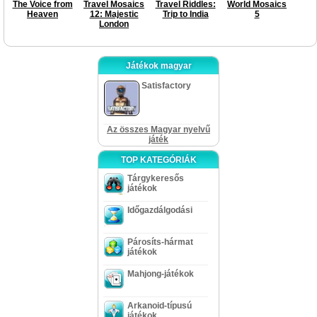
The Voice from
Travel Mosaics
Travel Riddles:
World Mosaics
Heaven
12: Majestic
Trip to India
5
London
Játékok magyar
Satisfactory
Az összes Magyar nyelvű
játék
TOP KATEGÓRIÁK
Tárgykeresős
játékok
Időgazdálgodási
Párosíts-hármat
játékok
Mahjong-játékok
Arkanoid-típusú
játékok