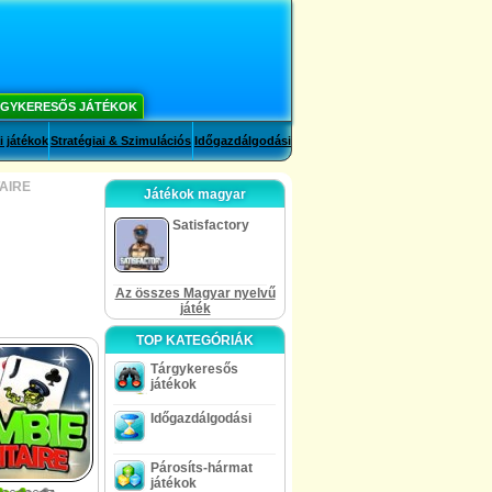
GYKERESŐS JÁTÉKOK
i játékok
Stratégiai & Szimulációs
Időgazdálgodási
TAIRE
Játékok magyar
Satisfactory
Az összes Magyar nyelvű
játék
TOP KATEGÓRIÁK
Tárgykeresős
játékok
Időgazdálgodási
Párosíts-hármat
játékok