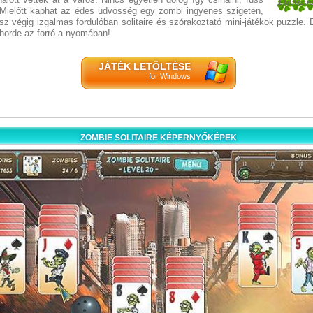
1.66666
! Mielőtt kaphat az édes üdvösség egy zombi ingyenes szigeten,
6
z végig izgalmas fordulóban solitaire és szórakoztató mini-játékok puzzle.
horde az forró a nyomában!
JÁTÉK LETÖLTÉSE
for Windows
ZOMBIE SOLITAIRE KÉPERNYŐKÉPEK