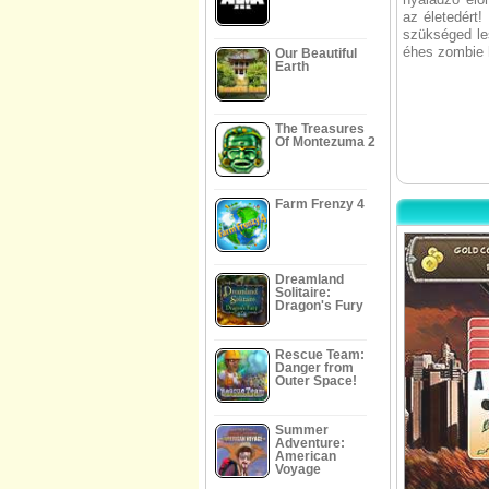
az életedért
szükséged les
éhes zombie 
Our Beautiful
Earth
The Treasures
Of Montezuma 2
Farm Frenzy 4
Dreamland
Solitaire:
Dragon's Fury
Rescue Team:
Danger from
Outer Space!
Summer
Adventure:
American
Voyage