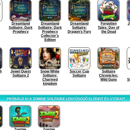
Dreamland
Dreamland
Dreamland
Forgotten
J
Solitaire: Dark
Solitaire: Dark
Solitaire:
Tales: Day of
Prophecy
Prophecy
Dragon's Fury
the Dead
Collector's
Edition
h
Jewel Quest
Snow White
Soccer Cup
Solitaire
Solitaire 2
Solitaire:
Solitaire
Chronicles:
Charmed
Wild Guns
S
kingdom
PRÓBÁLD KI A ZOMBIE SOLITAIRE LENYŰGÖZŐ ELŐDEIT ÉS UTÓDAIT
Zombie
Zombie