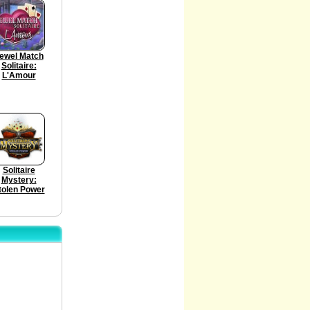
ewel Match
Solitaire:
L'Amour
Solitaire
Mystery:
tolen Power