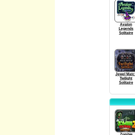
Avalon
Legends
Solitaire
Jewel Matc
Twilight
Solitaire
Zombie