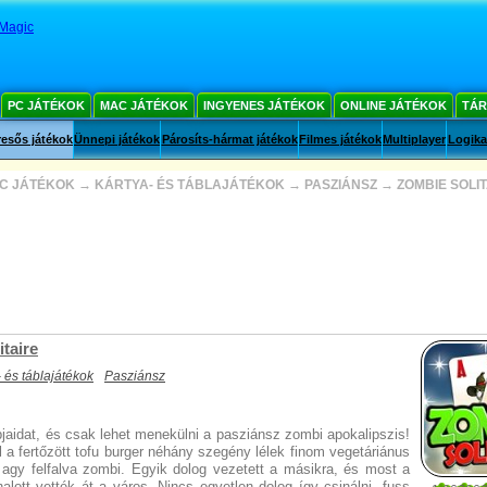
Magic
PC JÁTÉKOK
MAC JÁTÉKOK
INGYENES JÁTÉKOK
ONLINE JÁTÉKOK
TÁR
esős játékok
Ünnepi játékok
Párosíts-hármat játékok
Filmes játékok
Multiplayer
Logika
C JÁTÉKOK
→
KÁRTYA- ÉS TÁBLAJÁTÉKOK
→
PASZIÁNSZ
→
ZOMBIE SOLI
taire
 és táblajátékok
Pasziánsz
pjaidat, és csak lehet menekülni a pasziánsz zombi apokalipszis!
l a fertőzött tofu burger néhány szegény lélek finom vegetáriánus
y agy felfalva zombi. Egyik dolog vezetett a másikra, és most a
alott vették át a város. Nincs egyetlen dolog így csinálni, fuss