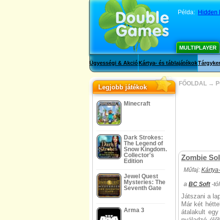
Példa:
Hidden 
MULTIPLAYER
Ügyességi & Akció
Kártya- és táblajátékok
Tárgyker
FŐOLDAL
→
P
Legjobb játékok
Minecraft
Dark Strokes:
The Legend of
Snow Kingdom.
Collector's
Zombie Soli
Edition
Műfaj:
Kártya-
Jewel Quest
Mysteries: The
a
BC Soft
-tól
Seventh Gate
Játszani a la
Már két hétte
Arma 3
átalakult eg
nyáladzó élőh