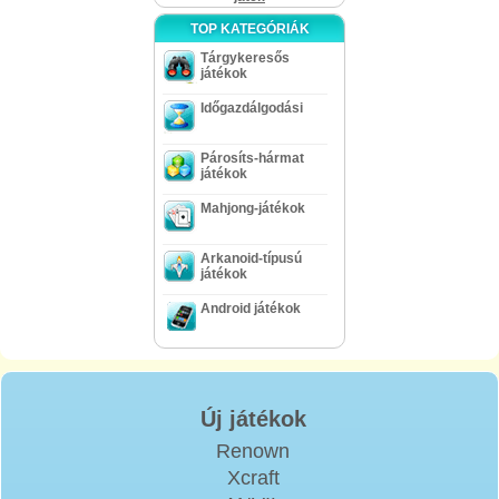
TOP KATEGÓRIÁK
Tárgykeresős
játékok
Időgazdálgodási
Párosíts-hármat
játékok
Mahjong-játékok
Arkanoid-típusú
játékok
Android játékok
Új játékok
Renown
Xcraft