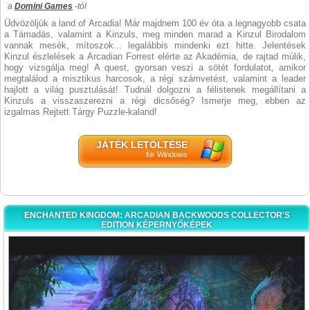
a
Domini Games
-tól
Üdvözöljük a land of Arcadia! Már majdnem 100 év óta a legnagyobb csata
a Támadás, valamint a Kinzuls, meg minden marad a Kinzul Birodalom
vannak mesék, mítoszok... legalábbis mindenki ezt hitte. Jelentések
Kinzul észlelések a Arcadian Forrest elérte az Akadémia, de rajtad múlik,
hogy vizsgálja meg! A quest, gyorsan veszi a sötét fordulatot, amikor
megtalálod a misztikus harcosok, a régi számvetést, valamint a leader
hajlott a világ pusztulását! Tudnál dolgozni a félistenek megállítani a
Kinzuls a visszaszerezni a régi dicsőség? Ismerje meg, ebben az
izgalmas Rejtett Tárgy Puzzle-kaland!
JÁTÉK LETÖLTÉSE
for Windows
ENCHANTED KINGDOM: ARCADIAN BACKWOODS COLLECTOR'S
EDITION KÉPERNYŐKÉPEK