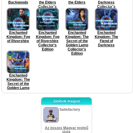
Backwoods
the Elders
the Elders
Darkness
Collector's
Collector's
Edition
Edition
Enchanted
Enchanted
Enchanted
Enchanted
Kingdom: Fog
Kingdom: Fog
Kingdom: The
Kingdom: The
of Rivershire
of Rivershire
Secret of the
Fiend of
Collector's
Golden Lamp
Darkness
Edition
Collector's
Edition
Enchanted
Kingdom: The
Secret of the
Golden Lamp
Játékok magyar
Satisfactory
Az összes Magyar nyelvű
játék