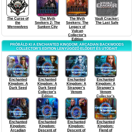
The Curse of
The Myth
The Myth
Vault Cracker:
the
Seekers 2: The
Seekers: The
The Last Safe
Werewolves
Sunken City
Legacy of
Vulcan
Collector's
Edition
PRÓBÁLD KI A ENCHANTED KINGDOM: ARCADIAN BACKWOODS
COLLECTOR'S EDITION LENYŰGÖZŐ ELŐDEIT ÉS UTÓDAIT
Enchanted
Enchanted
Enchanted
Enchanted
Kingdom: A
Kingdom: A
Kingdom: A
Kingdom: A
Dark Seed
Dark Seed
Stranger's
Stranger's
Collector's
Venom
Venom
Edition
Collector's
Edition
Enchanted
Enchanted
Enchanted
Enchanted
Kingdom:
Kingdom:
Kingdom:
Kingdom:
Arcadian
Descent of
Descent of
Fiend of