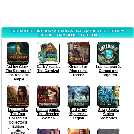
ENCHANTED KINGDOM: ARCADIAN BACKWOODS COLLECTOR'S
EDITION KAPCSOLÓDÓ JÁTÉKOK
Ashley Clark:
Dark Arcana:
Kingmaker:
Lost Lagoon 2:
The Secrets of
The Carnival
Rise to the
Cursed and
the Ancient
Throne
Forgotten
Temple
Lost Lands:
Lost Legends:
Red Crow
Stray Souls:
The Four
The Weeping
Mysteries:
Stolen
Horsemen
Woman
Legion
Memories
Collector's
Edition