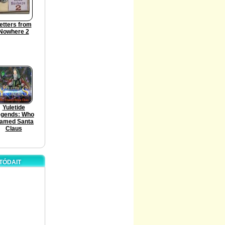
etters from
Nowhere 2
Yuletide
gends: Who
ramed Santa
Claus
TÓDAIT