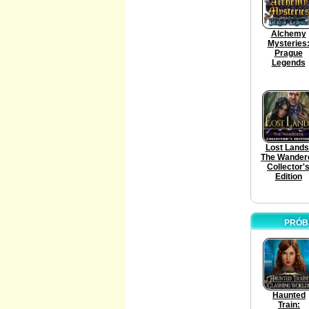
Alchemy
Mysteries
Prague
Legends
Lost Lands
The Wander
Collector'
Edition
PRÓBÁ
Haunted
Train: