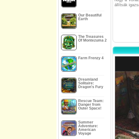
állítsák igaz
Our Beautiful
Earth
The Treasures
Of Montezuma 2
Farm Frenzy 4
Dreamland
Solitaire:
Dragon's Fury
Rescue Team:
Danger from
Outer Space!
Summer
Adventure:
American
Voyage