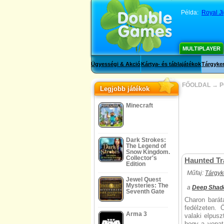
Példa:
Royal J
MULTIPLAYER
Ügyességi & Akció
Kártya- és táblajátékok
Tárgyker
FŐOLDAL
→
P
Legjobb játékok
Minecraft
Dark Strokes:
The Legend of
Snow Kingdom.
Collector's
Haunted Tra
Edition
Műfaj:
Tárgyk
Jewel Quest
Mysteries: The
a
Deep Shad
Seventh Gate
Charon barát
fedélzeten. 
Arma 3
valaki elpusz
hogy a vonat 