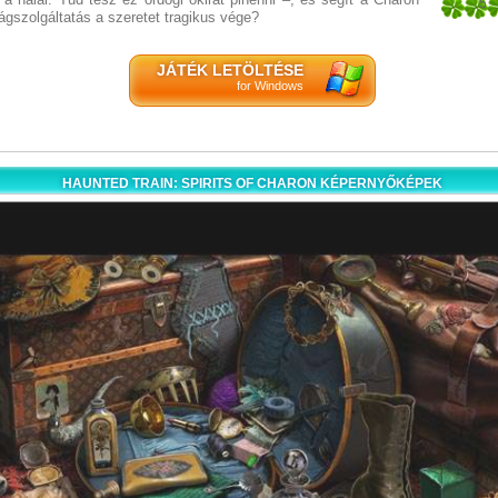
5
ságszolgáltatás a szeretet tragikus vége?
1
JÁTÉK LETÖLTÉSE
for Windows
HAUNTED TRAIN: SPIRITS OF CHARON KÉPERNYŐKÉPEK