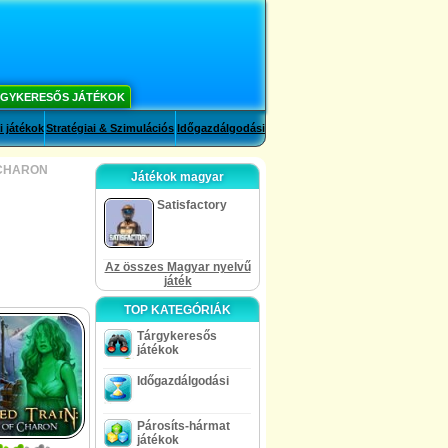
GYKERESŐS JÁTÉKOK
i játékok
Stratégiai & Szimulációs
Időgazdálgodási
 CHARON
Játékok magyar
Satisfactory
Az összes Magyar nyelvű
játék
TOP KATEGÓRIÁK
Tárgykeresős
játékok
Időgazdálgodási
Párosíts-hármat
játékok