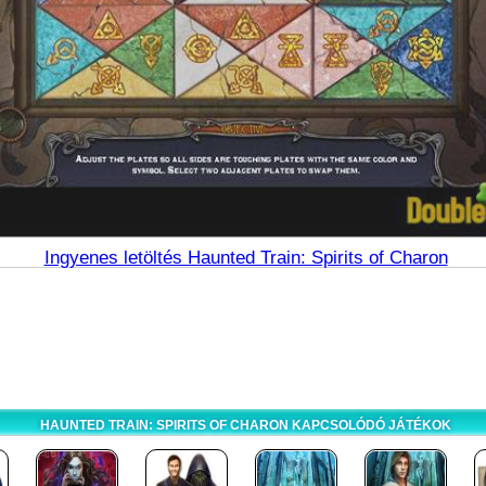
Ingyenes letöltés Haunted Train: Spirits of Charon
HAUNTED TRAIN: SPIRITS OF CHARON KAPCSOLÓDÓ JÁTÉKOK