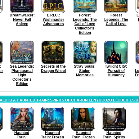
Dreamwalker:
E.P.I.C.:
Forest
Forest
L
:
Never Fall
Wishmaster
Legends: The
Legends: The
Asleep
Adventures
Call of Love
Call of Love
Collector's
Edition
:
Sea Legends:
Secrets of the
Stray Souls:
Twilight City:
er
Phantasmal
Dragon Wheel
Stolen
Pursuit of
Le
s
Light
Memories
Humanity
F
Collector's
Edition
LD KI A HAUNTED TRAIN: SPIRITS OF CHARON LENYŰGÖZŐ ELŐDEIT ÉS U
Haunted
Haunted
Haunted
Haunted
Train:
Train: Frozen
Train: Frozen
Train: Spirits