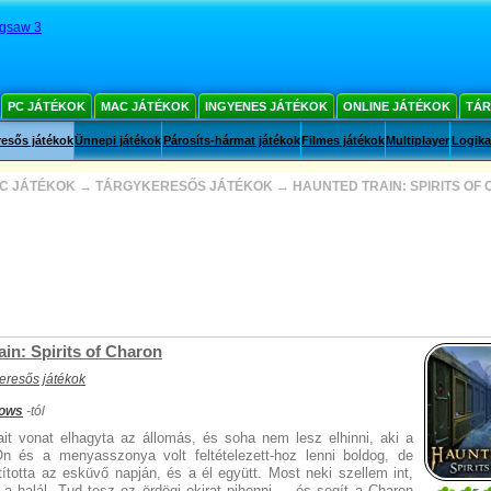
igsaw 3
PC JÁTÉKOK
MAC JÁTÉKOK
INGYENES JÁTÉKOK
ONLINE JÁTÉKOK
TÁR
esős játékok
Ünnepi játékok
Párosíts-hármat játékok
Filmes játékok
Multiplayer
Logika
C JÁTÉKOK
→
TÁRGYKERESŐS JÁTÉKOK
→
HAUNTED TRAIN: SPIRITS OF
in: Spirits of Charon
eresős játékok
ows
-tól
ait vonat elhagyta az állomás, és soha nem lesz elhinni, aki a
Ön és a menyasszonya volt feltételezett-hoz lenni boldog, de
tította az esküvő napján, és a él együtt. Most neki szellem int,
a halál. Tud tesz ez ördögi okirat pihenni –, és segít a Charon