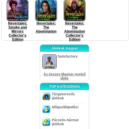
Nevertales:
Nevertales:
Nevertales:
Smoke and
The
The
Mirrors
Abomination
Abomination
Collector's
Collector's
Edition
Edition
Játékok magyar
Satisfactory
Az összes Magyar nyelvű
játék
TOP KATEGÓRIÁK
Tárgykeresős
játékok
Időgazdálgodási
Párosíts-hármat
játékok