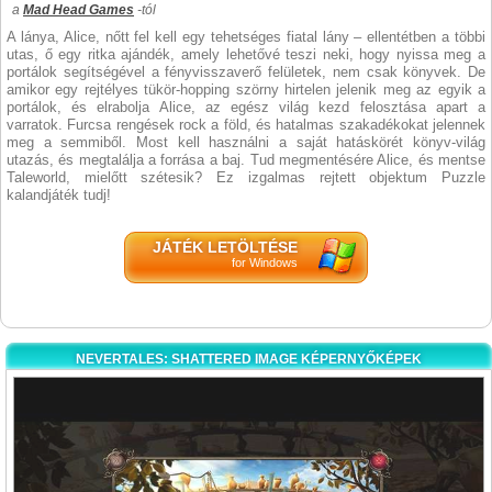
a
Mad Head Games
-tól
A lánya, Alice, nőtt fel kell egy tehetséges fiatal lány – ellentétben a többi
utas, ő egy ritka ajándék, amely lehetővé teszi neki, hogy nyissa meg a
portálok segítségével a fényvisszaverő felületek, nem csak könyvek. De
amikor egy rejtélyes tükör-hopping szörny hirtelen jelenik meg az egyik a
portálok, és elrabolja Alice, az egész világ kezd felosztása apart a
varratok. Furcsa rengések rock a föld, és hatalmas szakadékokat jelennek
meg a semmiből. Most kell használni a saját hatáskörét könyv-világ
utazás, és megtalálja a forrása a baj. Tud megmentésére Alice, és mentse
Taleworld, mielőtt szétesik? Ez izgalmas rejtett objektum Puzzle
kalandjáték tudj!
JÁTÉK LETÖLTÉSE
for Windows
NEVERTALES: SHATTERED IMAGE KÉPERNYŐKÉPEK