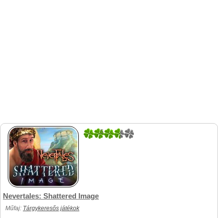
5
1
Nevertales: Shattered Image
Műfaj:
Tárgykeresős játékok