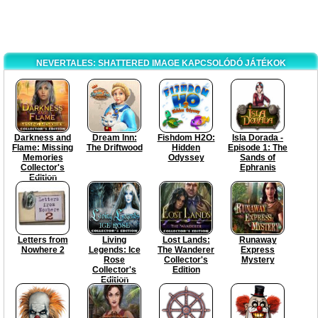
NEVERTALES: SHATTERED IMAGE KAPCSOLÓDÓ JÁTÉKOK
Darkness and
Dream Inn:
Fishdom H2O:
Isla Dorada -
Flame: Missing
The Driftwood
Hidden
Episode 1: The
Memories
Odyssey
Sands of
Collector's
Ephranis
Edition
Letters from
Living
Lost Lands:
Runaway
Nowhere 2
Legends: Ice
The Wanderer
Express
Rose
Collector's
Mystery
Collector's
Edition
Edition