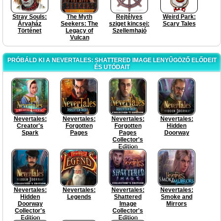
Stray Souls:
The Myth
Rejtélyes
Weird Park:
Árvaház
Seekers: The
sziget kincsei:
Scary Tales
Történet
Legacy of
Szellemhajó
Vulcan
PRÓBÁLD KI A NEVERTALES: SHATTERED IMAGE LENYŰGÖZŐ ELŐDEIT
ÉS UTÓDAIT
Nevertales:
Nevertales:
Nevertales:
Nevertales:
Creator's
Forgotten
Forgotten
Hidden
Spark
Pages
Pages
Doorway
Collector's
Edition
Nevertales:
Nevertales:
Nevertales:
Nevertales:
Hidden
Legends
Shattered
Smoke and
Doorway
Image
Mirrors
Collector's
Collector's
Edition
Edition